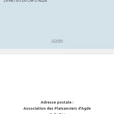
LA MÉTÉO DU CAP D’AGDE
m
e
n
t
s
ADMIN
Adresse postale :
Association des Plaisanciers d’Agde