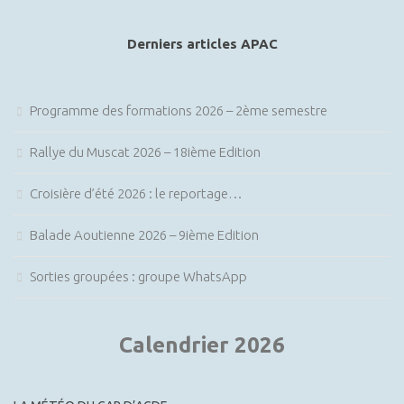
è
t
article
n
i
Derniers articles APAC
e
o
m
n
e
Programme des formations 2026 – 2ème semestre
d
n
e
Rallye du Muscat 2026 – 18ième Edition
t
v
Croisière d’été 2026 : le reportage…
u
e
Balade Aoutienne 2026 – 9ième Edition
s
Sorties groupées : groupe WhatsApp
É
v
è
Calendrier 2026
n
e