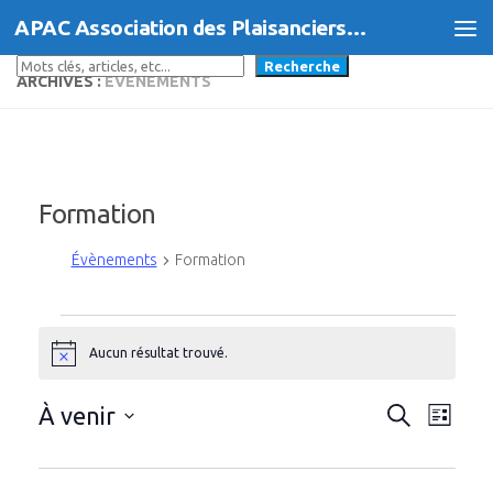
APAC Association des Plaisanciers d'Agde et du Cap
Skip to content
Rechercher
Recherche
ARCHIVES :
ÉVÈNEMENTS
Formation
Évènements
Formation
Évènements
Aucun résultat trouvé.
Notice
R
N
À venir
Recherche
Liste
a
e
Sélectionnez
une
v
c