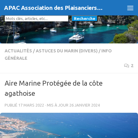
APAC Association des Plaisanciers d'Agde et du Cap
Skip to content
Rechercher
Recherche
ACTUALITÉS
/
ASTUCES DU MARIN (DIVERS)
/
INFO
GÉNÉRALE
2
Aire Marine Protégée de la côte
agathoise
PUBLIÉ
17 MARS 2022
· MIS À JOUR
26 JANVIER 2024