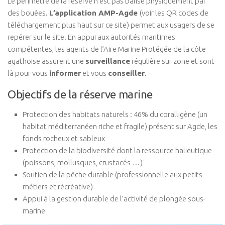
Le périmètre de la réserve n’est pas balisé physiquement par
des bouées.
L’application AMP-Agde
(voir les QR codes de
téléchargement plus haut sur ce site) permet aux usagers de se
repérer sur le site. En appui aux autorités maritimes
compétentes, les agents de l’Aire Marine Protégée de la côte
agathoise assurent une
surveillance
régulière sur zone et sont
là pour vous
informer
et vous
conseiller
.
Objectifs de la réserve marine
Protection des habitats naturels : 46% du coralligène (un
habitat méditerranéen riche et fragile) présent sur Agde, les
fonds rocheux et sableux
Protection de la biodiversité dont la ressource halieutique
(poissons, mollusques, crustacés …)
Soutien de la pêche durable (professionnelle aux petits
métiers et récréative)
Appui à la gestion durable de l’activité de plongée sous-
marine