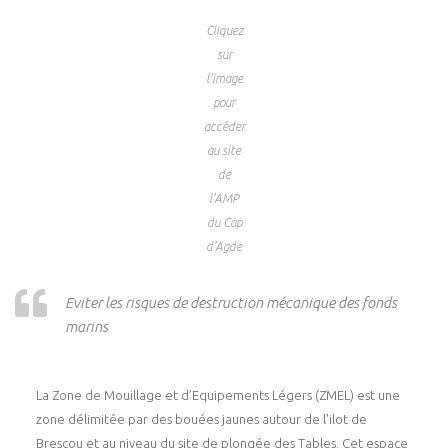
Cliquez
sur
l’image
pour
accéder
au site
de
l’AMP
du Cap
d’Agde
Eviter les risques de destruction mécanique des fonds
marins
La Zone de Mouillage et d’Equipements Légers (ZMEL) est une
zone délimitée par des bouées jaunes autour de l’ilot de
Brescou et au niveau du site de plongée des Tables. Cet espace