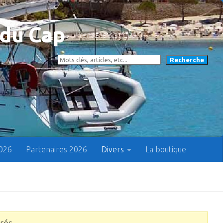
 du Cap
Prenez le bon Cap !
Rechercher
Recherche
2026
Partenaires 2026
Divers
La boutique
rés.