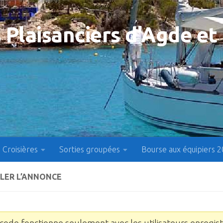
 Plaisanciers d'Agde et
Croisières
Sorties groupées
Bourse aux équipiers 
LER L’ANNONCE
code fonctionne seulement avec les utilisateurs enregist