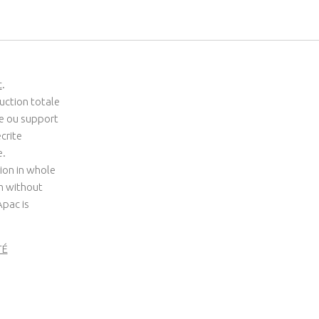
c
.
uction totale
me ou support
crite
e.
ion in whole
um without
Apac is
TÉ