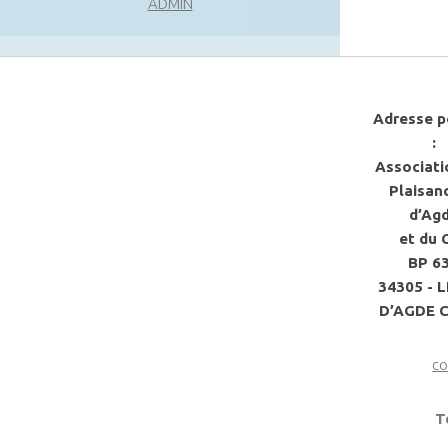
ADMIN
Adresse p
:
Associati
Plaisan
d’Ag
et du 
BP 6
34305 - 
D’AGDE 
co
T