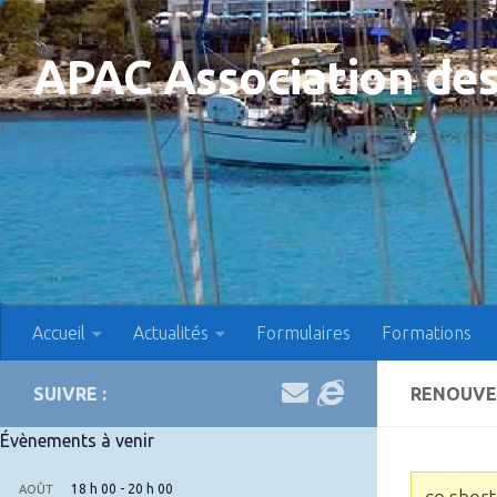
Skip to content
APAC Association des
Accueil
Actualités
Formulaires
Formations
SUIVRE :
RENOUVE
Évènements à venir
18 h 00
-
20 h 00
AOÛT
ce short