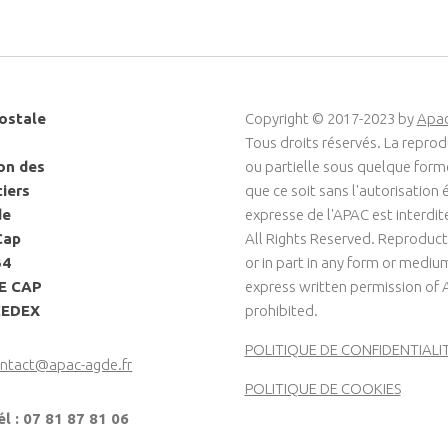
ostale
Copyright © 2017-2023 by
Apa
Tous droits réservés. La reprod
on des
ou partielle sous quelque for
ciers
que ce soit sans l'autorisation é
de
expresse de l'APAC est interdit
Cap
All Rights Reserved. Reproduct
34
or in part in any form or medi
LE CAP
express written permission of 
CEDEX
prohibited.
POLITIQUE DE CONFIDENTIALI
ntact@apac-agde.fr
POLITIQUE DE COOKIES
él : 07 81 87 81 06