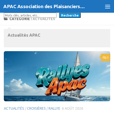
APAC Association des Plaisanciers d'Agde et du Cap
Skip to content
Rechercher
Recherche
CATÉGORIE :
ACTUALITÉS
Actualités APAC
0
ACTUALITÉS
/
CROISIÈRES
/
RALLYE
6 AOÛT 2026