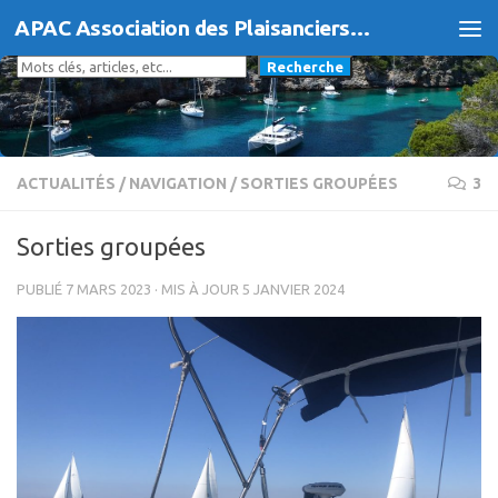
APAC Association des Plaisanciers d'Agde et du Cap
Skip to content
Rechercher
Recherche
ACTUALITÉS
/
NAVIGATION
/
SORTIES GROUPÉES
3
Sorties groupées
PUBLIÉ
7 MARS 2023
· MIS À JOUR
5 JANVIER 2024