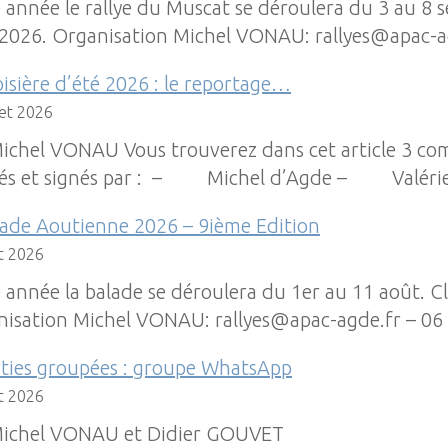
 année le rallye du Muscat se déroulera du 3 au 8 s
2026. Organisation Michel VONAU: rallyes@apac-ag
isière d’été 2026 : le reportage…
let 2026
ichel VONAU Vous trouverez dans cet article 3 com
gés et signés par : – Michel d’Agde – Valéri
lade Aoutienne 2026 – 9ième Edition
et 2026
 année la balade se déroulera du 1er au 11 août. Clô
isation Michel VONAU: rallyes@apac-agde.fr – 06
rties groupées : groupe WhatsApp
et 2026
Michel VONAU et Didier GOUVET