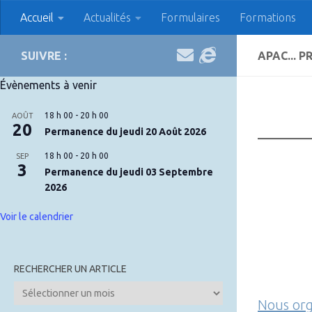
Accueil
Actualités
Formulaires
Formations
Skip to content
APAC Association des
SUIVRE :
APAC... P
Évènements à venir
18 h 00
-
20 h 00
AOÛT
20
Permanence du jeudi 20 Août 2026
18 h 00
-
20 h 00
SEP
3
Permanence du jeudi 03 Septembre
2026
Voir le calendrier
RECHERCHER UN ARTICLE
Rechercher
Nous org
un