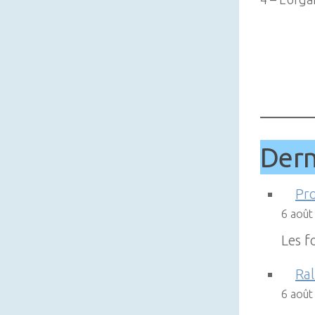
Dern
Pr
6 août
Les f
Ral
6 août