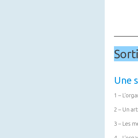
Sort
Une s
1 – L’orga
2 – Un ar
3 – Les m
4 – L’orga