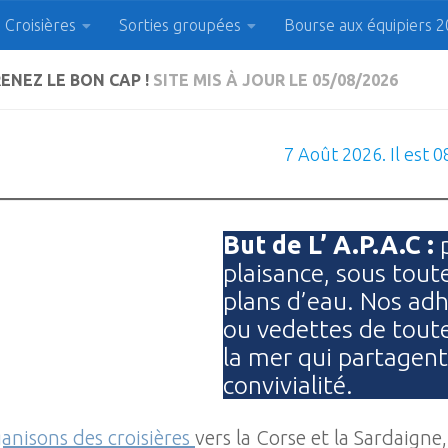
Croisières
Sorties groupées
Bourse aux équipiers 
 Plaisanciers d'Agde et
RENEZ LE BON CAP !
SITE MIS À JOUR LE 05/08/2026
7 Août 2026. Il est
0
But de L’ A.P.A.C :
p
plaisance, sous tout
plans d’eau. Nos adhé
ou vedettes de toute
la mer qui partagent 
convivialité.
anisons des croisières
vers la Corse et la Sardaigne, 