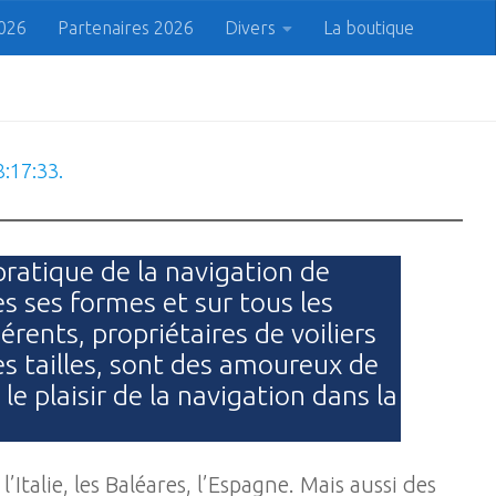
2026
Partenaires 2026
Divers
La boutique
 du Cap
Prenez le bon Cap !
Rechercher
Recherche
8:17:34
.
ratique de la navigation de
es ses formes et sur tous les
rents, propriétaires de voiliers
s tailles, sont des amoureux de
le plaisir de la navigation dans la
l’Italie, les Baléares, l’Espagne. Mais aussi des