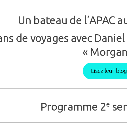
Un bateau de l’APAC a
ans de voyages avec Daniel e
« Morgan
Lisez leur bl
Programme 2
sem
e