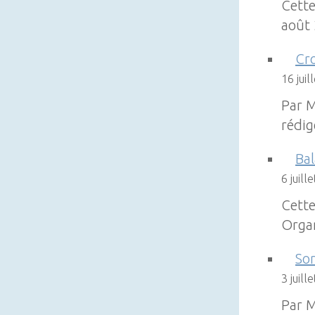
Cette
août 
Cro
16 juil
Par M
rédi
Ba
6 juill
Cette
Organ
So
3 juill
Par 