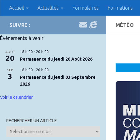
Accueil
Actualités
Formulaires
Formations
Skip to content
APAC Association des
SUIVRE :
MÉTÉO
Évènements à venir
18 h 00
-
20 h 00
AOÛT
20
Permanence du jeudi 20 Août 2026
18 h 00
-
20 h 00
SEP
3
Permanence du jeudi 03 Septembre
2026
Voir le calendrier
RECHERCHER UN ARTICLE
Rechercher
un