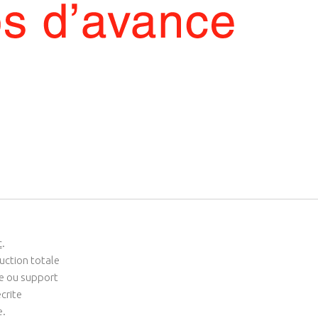
c
.
uction totale
me ou support
crite
e.