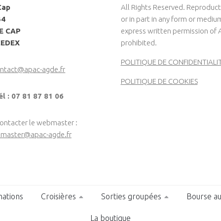
Cap
All Rights Reserved. Reproduct
34
or in part in any form or medi
LE CAP
express written permission of 
CEDEX
prohibited.
POLITIQUE DE CONFIDENTIALI
ntact@apac-agde.fr
POLITIQUE DE COOKIES
él : 07 81 87 81 06
contacter le webmaster :
master@apac-agde.fr
ations
Croisières
Sorties groupées
Bourse au
La boutique