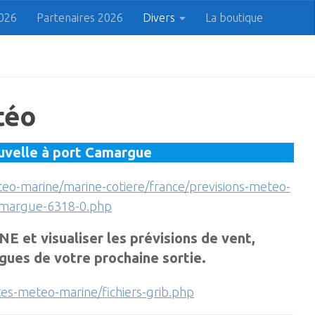
2026
Partenaires 2026
Divers
La boutique
 du Cap
Prenez le bon Cap !
Rechercher
Recherche
téo
ouvelle à port Camargue
teo-marine/marine-cotiere/france/previsions-meteo-
camargue-6318-0.php
 et visualiser les prévisions de vent,
agues de votre prochaine sortie.
tes-meteo-marine/fichiers-grib.php