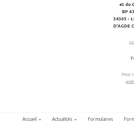
et du 
BP 6
34305 - 
D’AGDE 
co
T
Pour 
web
Accueil
Actualités
Formulaires
Form