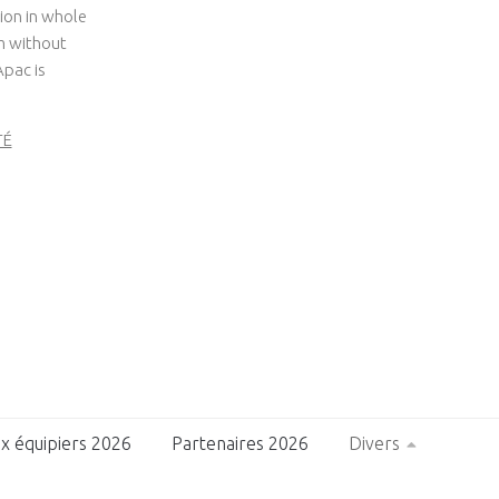
ion in whole
um without
Apac is
TÉ
x équipiers 2026
Partenaires 2026
Divers