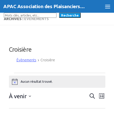
APAC Association des Plaisanciers d'Agde et du Cap
Skip to content
Rechercher
Recherche
ARCHIVES :
ÉVÈNEMENTS
Croisière
Évènements
Croisière
Évènements
Aucun résultat trouvé.
Notice
R
N
À venir
Recherche
Liste
a
e
Sélectionnez
une
v
c