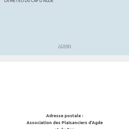
LA MÉTÉO DU CAP D’AGDE
m
e
n
t
s
ADMIN
Adresse postale :
Association des Plaisanciers d’Agde