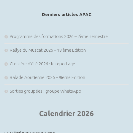
è
t
article
n
i
Derniers articles APAC
e
o
m
n
e
Programme des formations 2026 – 2ème semestre
d
n
e
Rallye du Muscat 2026 – 18ième Edition
t
v
Croisière d’été 2026 : le reportage…
u
e
Balade Aoutienne 2026 – 9ième Edition
s
Sorties groupées : groupe WhatsApp
É
v
è
Calendrier 2026
n
e