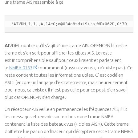
une trame AIS ressemble à ça
!AIVDM,1,1,,A,14eG;o@034o8sd<L9i:a;WF>062D,0*7D
AI
VDM montre qu’il s’agit d’une trame AIS: OPENCPN lit cette
trame et s’en sert pour afficher les cibles AIS. Le reste
est incompréhensible sauf pour ceux liraient et parleraient
le
NMEA 0183
couramment (rassurez vous ça n’existe pas). Ce
reste contient toutes les informations utiles. C’ est codé en
ASCII (encore un langage d’extraterrestre, mais heureusement
pour nous, ça existe). Il n’est pas utile pour ce post d’en savoir
plus car OPENCPN s’en charge.
Un récepteur AIS veille en permanence les fréquences AIS, il lit
les messages et renvoie sur le « bus » une trame NMEA
contenant la liste des bateaux vus (« cibles AIS »). Cette trame
doit être lue par un ordinateur qui décryptera cette trame NMEA