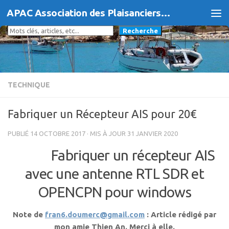
APAC Association des Plaisanciers d'Agde et du Cap
Skip to content
Rechercher
Recherche
TECHNIQUE
Fabriquer un Récepteur AIS pour 20€
PUBLIÉ
14 OCTOBRE 2017
· MIS À JOUR
31 JANVIER 2020
Fabriquer un récepteur AIS
avec une antenne RTL SDR et
OPENCPN pour windows
Note de
fran6.doumerc@gmail.com
: Article rédigé par
mon amie Thien An. Merci à elle.