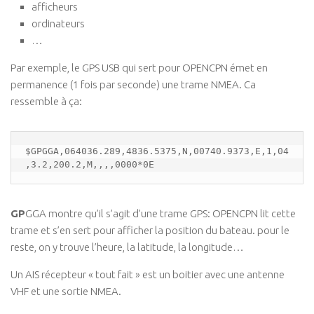
afficheurs
ordinateurs
…
Par exemple, le GPS USB qui sert pour OPENCPN émet en
permanence (1 fois par seconde) une trame NMEA. Ca
ressemble à ça:
$GPGGA,064036.289,4836.5375,N,00740.9373,E,1,04
,3.2,200.2,M,,,,0000*0E
GP
GGA montre qu’il s’agit d’une trame GPS: OPENCPN lit cette
trame et s’en sert pour afficher la position du bateau. pour le
reste, on y trouve l’heure, la latitude, la longitude…
Un AIS récepteur « tout fait » est un boitier avec une antenne
VHF et une sortie NMEA.