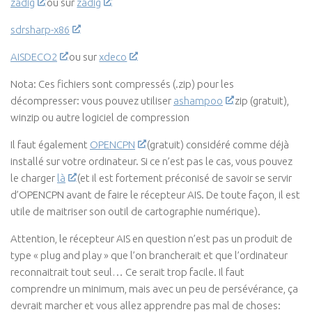
zadig
ou sur
zadig
sdrsharp-x86
AISDECO2
ou sur
xdeco
Nota: Ces fichiers sont compressés (.zip) pour les
décompresser: vous pouvez utiliser
ashampoo
zip (gratuit),
winzip ou autre logiciel de compression
Il faut également
OPENCPN
(gratuit) considéré comme déjà
installé sur votre ordinateur. Si ce n’est pas le cas, vous pouvez
le charger
là
(et il est fortement préconisé de savoir se servir
d’OPENCPN avant de faire le récepteur AIS. De toute façon, il est
utile de maitriser son outil de cartographie numérique).
Attention, le récepteur AIS en question n’est pas un produit de
type « plug and play » que l’on brancherait et que l’ordinateur
reconnaitrait tout seul… Ce serait trop facile. Il faut
comprendre un minimum, mais avec un peu de persévérance, ça
devrait marcher et vous allez apprendre pas mal de choses: