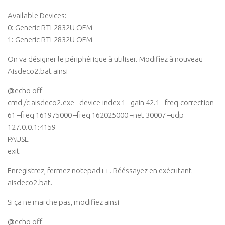
Available Devices:
0: Generic RTL2832U OEM
1: Generic RTL2832U OEM
On va désigner le périphérique à utiliser. Modifiez à nouveau
Aisdeco2.bat ainsi
@echo off
cmd /c aisdeco2.exe –device-index 1 –gain 42.1 –freq-correction
61 –freq 161975000 –freq 162025000 –net 30007 –udp
127.0.0.1:4159
PAUSE
exit
Enregistrez, fermez notepad++. Rééssayez en exécutant
aisdeco2.bat.
Si ça ne marche pas, modifiez ainsi
@echo off