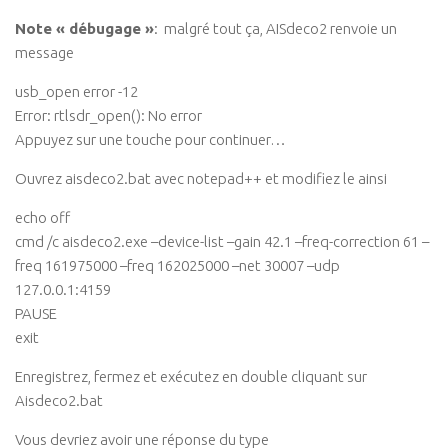
Note « débugage »
: malgré tout ça, AISdeco2 renvoie un
message
usb_open error -12
Error: rtlsdr_open(): No error
Appuyez sur une touche pour continuer…
Ouvrez aisdeco2.bat avec notepad++ et modifiez le ainsi
echo off
cmd /c aisdeco2.exe –device-list –gain 42.1 –freq-correction 61 –
freq 161975000 –freq 162025000 –net 30007 –udp
127.0.0.1:4159
PAUSE
exit
Enregistrez, fermez et exécutez en double cliquant sur
Aisdeco2.bat
Vous devriez avoir une réponse du type