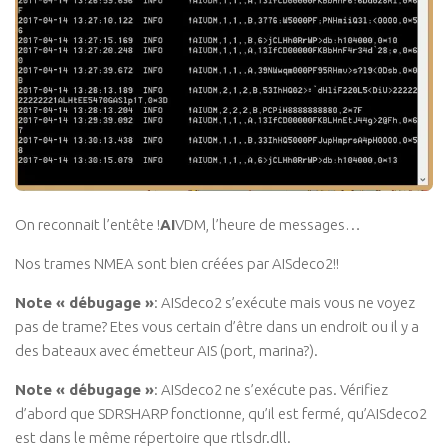
On reconnait l’entête !
AI
VDM, l’heure de messages…
Nos trames NMEA sont bien créées par AISdeco2!!
Note « débugage »
: AISdeco2 s’exécute mais vous ne voyez
pas de trame? Etes vous certain d’être dans un endroit ou il y a
des bateaux avec émetteur AIS (port, marina?).
Note « débugage »
: AISdeco2 ne s’exécute pas. Vérifiez
d’abord que SDRSHARP fonctionne, qu’il est fermé, qu’AISdeco2
est dans le même répertoire que rtlsdr.dll.