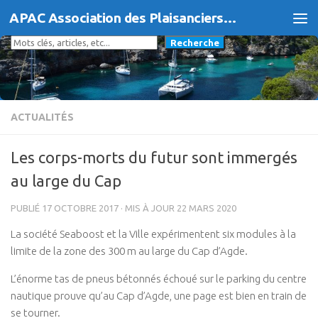
APAC Association des Plaisanciers d'Agde et du Cap
Skip to content
Rechercher
Recherche
ACTUALITÉS
Les corps-morts du futur sont immergés
au large du Cap
PUBLIÉ
17 OCTOBRE 2017
· MIS À JOUR
22 MARS 2020
L
a société Seaboost et la Ville expérimentent six modules à la
limite de la zone des 300 m au large du Cap d’Agde.
L’énorme tas de pneus bétonnés échoué sur le parking du centre
nautique prouve qu’au Cap d’Agde, une page est bien en train de
se tourner.