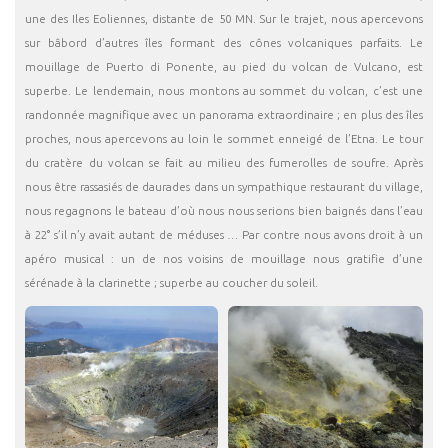
une des Iles Eoliennes, distante de 50 MN. Sur le trajet, nous apercevons
sur bâbord d’autres îles formant des cônes volcaniques parfaits. Le
mouillage de Puerto di Ponente, au pied du volcan de Vulcano, est
superbe. Le lendemain, nous montons au sommet du volcan, c’est une
randonnée magnifique avec un panorama extraordinaire ; en plus des îles
proches, nous apercevons au loin le sommet enneigé de l’Etna. Le tour
du cratère du volcan se fait au milieu des fumerolles de soufre. Après
nous être rassasiés de daurades dans un sympathique restaurant du village,
nous regagnons le bateau d’où nous nous serions bien baignés dans l’eau
à 22° s’il n’y avait autant de méduses … Par contre nous avons droit à un
apéro musical : un de nos voisins de mouillage nous gratifie d’une
sérénade à la clarinette ; superbe au coucher du soleil.