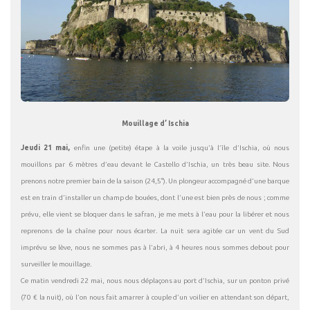
Mouillage d’ Ischia
Jeudi 21 mai,
enfin une (petite) étape à la voile jusqu’à l’île d’Ischia, où nous
mouillons par 6 mètres d’eau devant le Castello d’Ischia, un très beau site. Nous
prenons notre premier bain de la saison (24,5°). Un plongeur accompagné d’une barque
est en train d’installer un champ de bouées, dont l’une est bien près de nous ; comme
prévu, elle vient se bloquer dans le safran, je me mets à l’eau pour la libérer et nous
reprenons de la chaîne pour nous écarter. La nuit sera agitée car un vent du Sud
imprévu se lève, nous ne sommes pas à l’abri, à 4 heures nous sommes debout pour
surveiller le mouillage.
Ce matin vendredi 22 mai, nous nous déplaçons au port d’Ischia, sur un ponton privé
(70 € la nuit), où l’on nous fait amarrer à couple d’un voilier en attendant son départ,