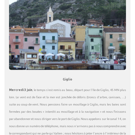
Giglio
Mercredi 3 juin
, le temps s’est remis au beau, départ pour l’île de Giglio, 45 MN plus
loin. Le vent est de face et la mer est jonchée de débris (troncs d’arbre, canisses, …)
suite au coup de vent. Nous pensions faire un mouillage à Giglio, mais les baies sont
fermées par des bouées « interdit au mouillage et à la navigation » et nous finissons
par abandonner et nous diriger vers le port de Giglio. Nous appelons sur le canal 14, on
nous donne un numéro de téléphone, mais nous n’arrivons pas à nous comprendre avec
le correspondant qui ne parle qu’italien ; nous hésitons à jeter l’ancre à l’intérieur de la