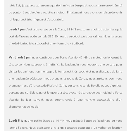
jetée Est, jusqu’à ce qu’un ormeggiatori arrive en barque et nous amarre en extrémité
de ponton à couple d’une vedette à moteur. Finalement nous avons eu raison de venir
ici, le port est très mignon et c’est gratuit.
Jeudi 4 juin
c’est la traversée vers la Corse, 63 MN avec comme point d’atterrissage le
port de Taverna et du vent de SE à 20 nœuds au début puis des calmes. Nous laissons
l’île de Montecristo à bâbord et une « formiche » à tribord.
Vendredi 5 juin
nous continuons sur Porto Vecchio, 49 MN au moteur en longeant la
côte corse. Nous passerons 3 nuits ici. Le lendemain nous louerons une voiture pour
visiter les environs ; en montagne le temps est très bouché et nous dissuade de faire
une randonnée pédestre ; nous prenons la route de Zonza, nous arrêtons pour nous
promener jusqu’à la cascade Piscia di Gallu, passons le col de Bavella et ses aiguilles,
descendons sur Solenzara et longeons la côte avec arrêt baignade pour rejoindre Porto
Vecchio. Le jour suivant, nous aurons droit à une manche spectaculaire d’un
championnat de jet-ski.
Lundi 8 juin
, une petite étape de 14 MN nous mène à l’anse de Rondinara où nous
jetons l’ancre. Nous assisterons ici à un spectacle étonnant ; un voilier de location