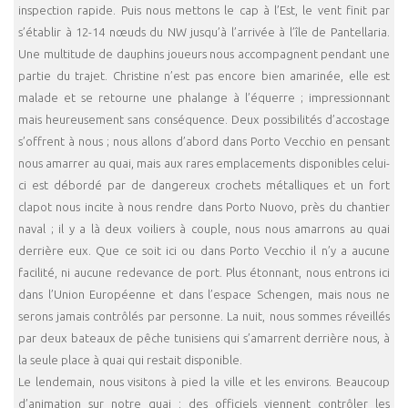
inspection rapide. Puis nous mettons le cap à l’Est, le vent finit par
s’établir à 12-14 nœuds du NW jusqu’à l’arrivée à l’île de Pantellaria.
Une multitude de dauphins joueurs nous accompagnent pendant une
partie du trajet. Christine n’est pas encore bien amarinée, elle est
malade et se retourne une phalange à l’équerre ; impressionnant
mais heureusement sans conséquence. Deux possibilités d’accostage
s’offrent à nous ; nous allons d’abord dans Porto Vecchio en pensant
nous amarrer au quai, mais aux rares emplacements disponibles celui-
ci est débordé par de dangereux crochets métalliques et un fort
clapot nous incite à nous rendre dans Porto Nuovo, près du chantier
naval ; il y a là deux voiliers à couple, nous nous amarrons au quai
derrière eux. Que ce soit ici ou dans Porto Vecchio il n’y a aucune
facilité, ni aucune redevance de port. Plus étonnant, nous entrons ici
dans l’Union Européenne et dans l’espace Schengen, mais nous ne
serons jamais contrôlés par personne. La nuit, nous sommes réveillés
par deux bateaux de pêche tunisiens qui s’amarrent derrière nous, à
la seule place à quai qui restait disponible.
Le lendemain, nous visitons à pied la ville et les environs. Beaucoup
d’animation sur notre quai : des officiels viennent contrôler les