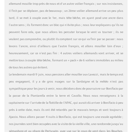
allemand mouille trop près de nous et d’un autre voilier français ; sur nos insistances,
il finit par se déplacer, pas de beaucoup ; un 2ème voilier allemand arrive un peu plus
tard, il se met à couple avec le 1er, mais tête bêche, en ayant posé une ancre dans
l’autre sens ; ils forment donc un bloc qui n’évite plus ; nous leur expliquons qu’ils ne
peuvent faire cela, que nous allons les percuter lorsque le vent va tourner ; ils ne
veulent pas comprendre, ou plutôt ils comptent sur ce qui va finir par se passer : nous
levons l’ancre, ainsi d’ailleurs que l’autre français, et allons mouiller loin d’eux ;
heureusement, car ce n’est pas fini : 4 autres voiliers allemands vont arriver, et se
mettre tous à couple tête bêche, formant un « pack » de 6 voiliers immobiles au milieu
de tous les autres qui évitent.
Le lendemain mardi 9 juin, nous pensions aller mouiller aux Lavezzi, mais le temps est
peu engageant, il y a de gros nuages sur la Sardaigne et la météo n’est pas
sympathique pour les jours à venir, nous décidons donc de poursuivre sur Bonifacio par
la passe de la Piantarella entre la terre et Cavallo. Nous nous renseignons à la
capitainerie sur l’arrivée de la flottille de l’APAC, qui aurait dû arriver à Bonifacio à peu
près à cette date, mais ils ont été retardés par le mauvais temps et sont toujours à
Ajaccio. Nous allons passer 4 nuits à Bonifacio, qui est toujours une escale agréable ;
nos journées sont bien occupées avec la visite de la vieille ville, une randonnée jusqu’au
sémaphore et au phare de Pertusato, avec vue sur le coup de vent dans les Bouches,