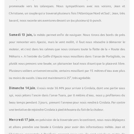
promenade vers les calanques. Nous sympathisons avec nos voisins, Jean et
Christiane, un couple qui a traversé plusieurs fois l’Atlantique Nord et Sud ; Jean, très
bavard, nous raconte ses aventures devant un (ou plusieurs) ti-punch.
Samedi 13 juin,
la météo permet enfin de naviguer. Nous tirons des bords de près
pour remonter vers Ajaccio, mais le vent mollit, il faut nous résoudre à démarrer le
moteur, et c’est dans les calmes que nous croisons toute la flotte de la « Route des
Méharis ». A l’entrée du Golfe d’Ajaccio nous mouillons dans l’anse de Portigliolo, ou
plutôt nous prenons une bouée, un plaisancier local nous disant que la place est libre.
Plusieurs voiliers arriveront ensuite, certains mouillant par 15 mètres d’eau avec plus
ou moins de succès. L’eau est maintenant à 25°, très agréable.
Dimanche 14 juin
, il nous reste 36 MN pour arriver à Girolata, dont une partie sous
spi, nous jetons l’ancre dans l’anse Tuara, par 8 mètres d’eau, nous y profiterons du
beau temps pendant 3 jours, prenant l’annexe pour nous rendre à Girolata. Par contre
une tentative de rejoindre Girolata à pied échouera du fait de la chaleur.
Mercredi 17 juin
, en prévision de la traversée vers le continent, nous nous déplaçons
et allons prendre une bouée à Girolata pour avoir des informations météo. Jean et