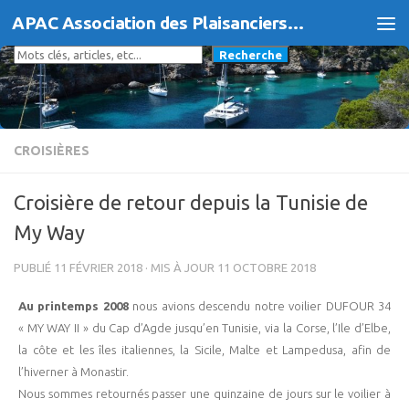
APAC Association des Plaisanciers d'Agde et du Cap
Skip to content
Rechercher
Recherche
CROISIÈRES
Croisière de retour depuis la Tunisie de
My Way
PUBLIÉ
11 FÉVRIER 2018
· MIS À JOUR
11 OCTOBRE 2018
Au printemps 2008
nous avions descendu notre voilier DUFOUR 34
« MY WAY II » du Cap d’Agde jusqu’en Tunisie, via la Corse, l’Ile d’Elbe,
la côte et les îles italiennes, la Sicile, Malte et Lampedusa, afin de
l’hiverner à Monastir.
Nous sommes retournés passer une quinzaine de jours sur le voilier à