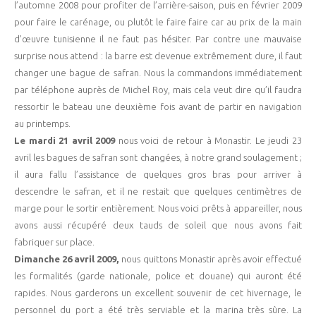
l’automne 2008 pour profiter de l’arrière-saison, puis en février 2009
pour faire le carénage, ou plutôt le faire faire car au prix de la main
d’œuvre tunisienne il ne faut pas hésiter. Par contre une mauvaise
surprise nous attend : la barre est devenue extrêmement dure, il faut
changer une bague de safran. Nous la commandons immédiatement
par téléphone auprès de Michel Roy, mais cela veut dire qu’il faudra
ressortir le bateau une deuxième fois avant de partir en navigation
au printemps.
Le mardi 21 avril 2009
nous voici de retour à Monastir. Le jeudi 23
avril les bagues de safran sont changées, à notre grand soulagement ;
il aura fallu l’assistance de quelques gros bras pour arriver à
descendre le safran, et il ne restait que quelques centimètres de
marge pour le sortir entièrement. Nous voici prêts à appareiller, nous
avons aussi récupéré deux tauds de soleil que nous avons fait
fabriquer sur place.
Dimanche 26 avril 2009,
nous quittons Monastir après avoir effectué
les formalités (garde nationale, police et douane) qui auront été
rapides. Nous garderons un excellent souvenir de cet hivernage, le
personnel du port a été très serviable et la marina très sûre. La