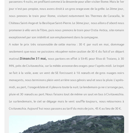
passerons 4 nuits, en profitant comme à la descente pour aller visiter Rome. Mais le 1er
jour n’est pas propice, nous avons droit à un gros orage avec de la grêle. Le 2ème jour,
nous prenons le train pour Rome, visitant notamment les Thermes de Caracalla, le
Château Saint-Ange et la Basilique Saint-Pierre. Le 3ème jour, nous allons d’abord nous
promener à vélo vers le Tibre, puis nous prenons le train pour Ostia Antica, site romain
exceptionnel par son intérêt et son emplacement dans la campagne.
A noter le prix très raisonnable de cette marina : 30 € par nuit en mai, dommage
seulement que nous ne puissions récupérer notre caution de 30 € du fait d’un départ
matinal.
Dimanche 31 mai,
nous partons en effet à 5h45 pour Riva di Traiano, à 30
MN, près de Civitavecchia, car la météo annonce des orages pour l’après-midi. Le trajet
se fait à la voile, avec un vent de SE forcissant à 18 nœuds et de gros nuages noirs
menaçants, nous terminons plein vent arrière sous génois seul et sous la pluie. L’après-
midi, au port, l’orage éclate et il pleuvra toute la nuit. Le lendemain ça ne s’arrange pas,
pluie et 30 nœuds au port. Nous faisons tout de même un saut en bus à Civitavecchia.
Le surlendemain, le ciel se dégage mais le vent souffle toujours, nous retournons à
Civitavecchia. Aujourd’hui nous passons au tarif du mois de juin, 45 € au lieu de 30 €.