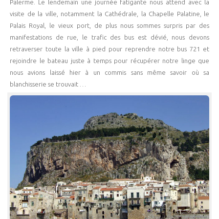
Palerme. Le lendemain une journée fatigante nous attend avec la
visite de la ville, notamment la Cathédrale, la Chapelle Palatine, le
Palais Royal, le vieux port, de plus nous sommes surpris par des
manifestations de rue, le trafic des bus est dévié, nous devons
retraverser toute la ville à pied pour reprendre notre bus 721 et
rejoindre le bateau juste à temps pour récupérer notre linge que
nous avions laissé hier à un commis sans même savoir où sa
blanchisserie se trouvait …