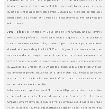
Christiane, rencontrés à Bonifacio, passent nous voir, ils sont arrivés ce matin. Ils
hésitent à traverser demain, ils pensent plutôt monter sur Calvi pour se mettre à l’abri
du coup de vent annoncé pour après-demain. Quant à nous, notre choix est fait, nous
partons demain à 5 heures, sur la base de la météo obtenue par internet plutôt que
celle de la VHF.
Jeudi 18 juin
, c’est en fait à 3h15 que nous quittons Girolata, car nous sommes
réveillés et nous préférons arriver de bonne heure à Porquerolles, 116 MN plus loin. A
5 heures nous sommes sous voiles, marchant à plus de 6 nœuds par un vent de NE
d’une dizaine de nœuds, qui mollit à 8h30 nous obligeant à continuer au moteur ; les
voiles nous aident un peu quand même et nous permettent de tenir une moyenne de
près de 7 nœuds, puis en fin de journée nous repassons à la voile lorsque le vent se lève
du SW, d’abord à 10 nœuds, puis à 20 nœuds à l’approche du Cap des Mèdes. A 21h15
nous sommes au port de Porquerolles, qui a l’air bien plein ; nous finissons par trouver
une place étroite dans laquelle nous nous faufilons en marche avant en écartant les
voisins ; c’était vraiment la dernière.
Le lendemain, nous appelons Jean et Christiane au téléphone, surprise, ils sont arrivés
à Porquerolles cette nuit à 4 heures du matin ; la météo prise par VHF le matin à
Girolata les avaient convaincus de nous suivre, mais avec quelques heures de retard. Ils
se sont d’abord mis au mouillage et arrivent maintenant au port en fin de matinée,