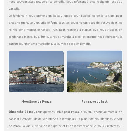
nous pouvons alors récupérer sa pendille. Nous refaisons à pied le chemin jusqu’au
Castello.
Le lendemain nous prenons un bateau rapide pour Naples, et de là le train pour
Ercolano (Herculanum), ville enfouie sous les boues volcaniques du Vésuve dont les
ruines sont impressionnantes. Puis nous rentrons à Naples que nous visitons en
combinant métro, bus, funiculaires et marche à pied, et ensuite nous reprenons le
bateau pour Ischia via Margellina, la journée a été bien remplie.
Mouillage de Ponza
Ponza, vu du haut
Dimanche 24 mai,
nous quittons Ischia pour Ponza, à 46 MN, encore au moteur, en
passant à côté de l’île de Ventotene. C’est toujours un plaisir de mouiller dans le port
de Ponza, la vue sur la ville est superbe et l’île est exceptionnelle, nous y resterons 3