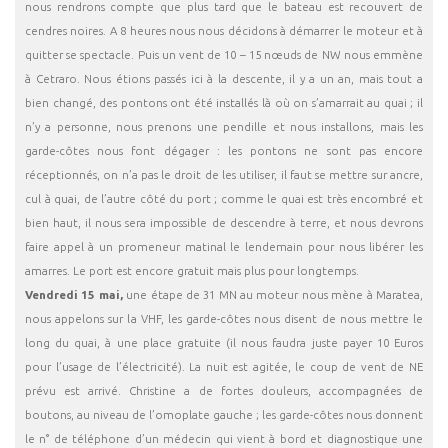
nous rendrons compte que plus tard que le bateau est recouvert de
cendres noires. A 8 heures nous nous décidons à démarrer le moteur et à
quitter se spectacle. Puis un vent de 10 – 15 nœuds de NW nous emmène
à Cetraro. Nous étions passés ici à la descente, il y a un an, mais tout a
bien changé, des pontons ont été installés là où on s’amarrait au quai ; il
n’y a personne, nous prenons une pendille et nous installons, mais les
garde-côtes nous font dégager : les pontons ne sont pas encore
réceptionnés, on n’a pas le droit de les utiliser, il faut se mettre sur ancre,
cul à quai, de l’autre côté du port ; comme le quai est très encombré et
bien haut, il nous sera impossible de descendre à terre, et nous devrons
faire appel à un promeneur matinal le lendemain pour nous libérer les
amarres. Le port est encore gratuit mais plus pour longtemps.
Vendredi 15 mai,
une étape de 31 MN au moteur nous mène à Maratea,
nous appelons sur la VHF, les garde-côtes nous disent de nous mettre le
long du quai, à une place gratuite (il nous faudra juste payer 10 Euros
pour l’usage de l’électricité). La nuit est agitée, le coup de vent de NE
prévu est arrivé. Christine a de fortes douleurs, accompagnées de
boutons, au niveau de l’omoplate gauche ; les garde-côtes nous donnent
le n° de téléphone d’un médecin qui vient à bord et diagnostique une