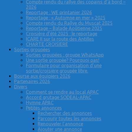
Compte rendu du rallye des copains d’à bord –
2026
Reportage : WE printanier 2026
Reportage : « Automne en mer » 2025
Compte rendu du Rallye du Muscat 2025
Reportage – Balade Aoûtienne 2025
Croisière d’été 2025 : le reportage
ICARE II sur la route des Antilles
CHARTE CROISIERE
Sorties groupées
Sorties groupées : groupe WhatsApp
Une sortie groupée? Pourquoi pas!
Formulaire pour organisation d’une
sortie/croisière groupée libre.
Bourse aux équipiers 2026
Partenaires 2026
Divers
Comment se rendre au local APAC
Accord grutage SODEAL-APAC
Hymne APAC
Petites annonces
Rechercher des annonces
Parcourir toutes les annonces
Renouveler l’annonce
Ajouter une annonce