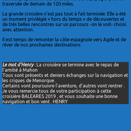
traversée de demain de 120 miles.
La grande croisière n’est pas tout à fait terminée. Elle a été
un moment privilégié « hors du temps » de découvertes et
de très belles rencontres sur un parcours -on le voit- choisi
avec attention.
Il est temps de remonter la côte espagnole vers Agde et de
rêver de nos prochaines destinations
Le mot d’Henry
: La croisière se termine avec le repas de
l’amitié à Mahon
Tous sont présents et deniers échanges sur la navigation et
les criques de Menorque .
Certains vont poursuivre l’aventure, d’autres vont rentrer .
Je vous remercie tous de votre participation à cette
croisière BALEARES 2019 , et vous souhaite une bonne
navigation et bon vent . HENRY