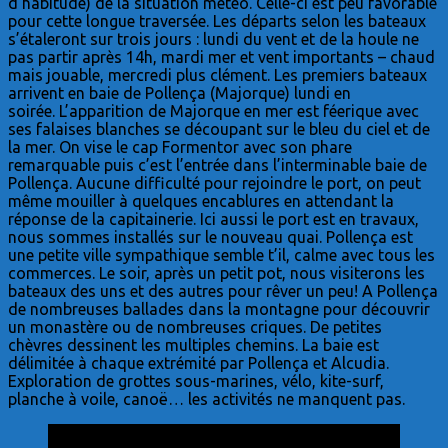
d’habitude) de la situation météo. Celle-ci est peu favorable
pour cette longue traversée. Les départs selon les bateaux
s’étaleront sur trois jours : lundi du vent et de la houle ne
pas partir après 14h, mardi mer et vent importants – chaud
mais jouable, mercredi plus clément. Les premiers bateaux
arrivent en baie de Pollença (Majorque) lundi en
soirée. L’apparition de Majorque en mer est féerique avec
ses falaises blanches se découpant sur le bleu du ciel et de
la mer. On vise le cap Formentor avec son phare
remarquable puis c’est l’entrée dans l’interminable baie de
Pollença. Aucune difficulté pour rejoindre le port, on peut
même mouiller à quelques encablures en attendant la
réponse de la capitainerie. Ici aussi le port est en travaux,
nous sommes installés sur le nouveau quai. Pollença est
une petite ville sympathique semble t’il, calme avec tous les
commerces. Le soir, après un petit pot, nous visiterons les
bateaux des uns et des autres pour rêver un peu! A Pollença
de nombreuses ballades dans la montagne pour découvrir
un monastère ou de nombreuses criques. De petites
chèvres dessinent les multiples chemins. La baie est
délimitée à chaque extrémité par Pollença et Alcudia.
Exploration de grottes sous-marines, vélo, kite-surf,
planche à voile, canoë… les activités ne manquent pas.