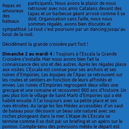
participants. Nous avons le plaisir de nous
Repas en
retrouver avec nos amis Catalans devant des
amoureux
tapas et un barbecue géant arrosé comme il se
des
doit. Organisation sans faille, nous nous
bateaux
sommes régalés, avons bien discutés et
sympathisé. Le tout c’est poursuivi par un dancing jusqu’au
bout de la nuit.
Décidément la grande croisière part fort !
Dimanche 2 au mardi 4 :
Toujours à l’Escala la Grande
Croisière s’installe. Hier nous avons bien fait la
connaissance des uns et des autres. Après les régates place
aux visites. L’Escala est connue pour ses anchois et ses
ruines d’Empúries. Les équipes de l’Apac se retrouvent sur
les routes et sentiers en fonction de leurs affinités et
envies. Les ruines d’Empúries regroupent deux villes une
grecque et une romaine et recouvrent 800 ans d’histoire. Un
peu plus loin le village de Saint Marti d’Empúries qui a été
habité ensuite. Il l’ai toujours avec sa petite place et ses
rues étroites. Au large les îles Mèdes accessibles d’un saut
de bateau pour découvrir un beau site naturel avec ses
roches plongeant dans la mer. L’étape de L’Escala se
termine comme il se doit par un briefing et un apéro sur le
ponton. Compte-tenu des prévisions météo le départ est