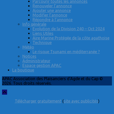
Parcourir toutes les annonces
Renouveler l’annonce
Ajouter une annonce
Modifier l’annonce
Répondre à l’annonce
Info générale
Evolution de la Division 240 – Oct 2024
Liens Utiles
Aire Marine Protégée de la côte agathoise
Technique
Météo
Le risque Tsunami en méditerranée ?
Notices
Administrateur
Espace gestion APAC
La boutique
APAC Association des Plaisanciers d'Agde et du Cap ©
2026. Tous droits réservés.
Défiler
vers
Télécharger gratuitement
(
site avec publicités
)
le
haut