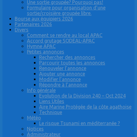
Une sortie groupée? Pourquoi pas!
Formulaire pour organisation d’une
sortie/croisière groupée libre.
Bourse aux équipiers 2026
Partenaires 2026
Divers
Comment se rendre au local APAC
Accord grutage SODEAL-APAC
Hymne APAC
Petites annonces
Rechercher des annonces
Parcourir toutes les annonces
Renouveler l’annonce
Ajouter une annonce
Modifier l’annonce
Répondre à l’annonce
Info générale
Evolution de la Division 240 – Oct 2024
Liens Utiles
Aire Marine Protégée de la côte agathoise
Technique
Météo
Le risque Tsunami en méditerranée ?
Notices
Administrateur