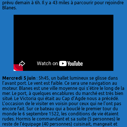
prévu demain à 6h. Il y a 43 miles à parcourir pour rejoindre
Blanes.
Mercredi 5 juin
: 5h45, un ballet lumineux se glisse dans
l’avant port. Le vent est faible. Ce sera une navigation au
moteur. Blanes est une ville moyenne qui s’étire le long de la
mer. Le port, à quelques encablures du marché est très bien
situé. Le Victoria qui était au Cap d’Agde nous a précédé.
L’occasion de le visiter en voisin pour ceux qui ne l’ont pas
encore fait. Sur ce bateau qui a bouclé le premier tour du
monde le 6 septembre 1522, les conditions de vie étaient
rudes. Hormis le commandant et sa suite (5 personnes) le
reste de l’équipage (40 personnes) cuisinait, mangeait et