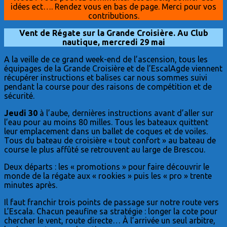
idées ect…. Rendez vous en bas de page. Merci pour vos
contributions.
Vent de Régate sur la Grande Croisière. Au Club
nautique, mercredi 29 mai
A la veille de ce grand week-end de l’ascension, tous les
équipages de la Grande Croisière et de l’EscalAgde viennent
récupérer instructions et balises car nous sommes suivi
pendant la course pour des raisons de compétition et de
sécurité.
Jeudi 30
à l’aube, dernières instructions avant d’aller sur
l’eau pour au moins 80 milles. Tous les bateaux quittent
leur emplacement dans un ballet de coques et de voiles.
Tous du bateau de croisière « tout confort » au bateau de
course le plus affûté se retrouvent au large de Brescou.
Deux départs : les « promotions » pour faire découvrir le
monde de la régate aux « rookies » puis les « pro » trente
minutes après.
Il faut franchir trois points de passage sur notre route vers
L’Escala. Chacun peaufine sa stratégie : longer la cote pour
chercher le vent, route directe… À l’arrivée un seul arbitre,