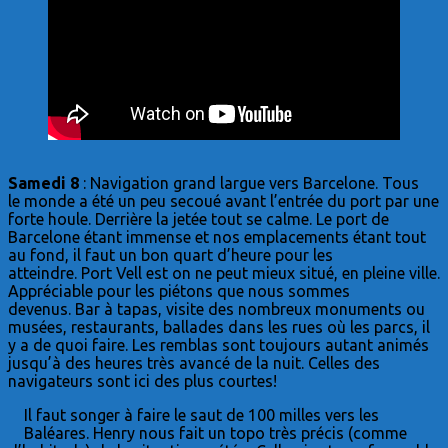
Samedi 8
: Navigation grand largue vers Barcelone. Tous
le monde a été un peu secoué avant l’entrée du port par une
forte houle. Derrière la jetée tout se calme. Le port de
Barcelone étant immense et nos emplacements étant tout
au fond, il faut un bon quart d’heure pour les
atteindre. Port Vell est on ne peut mieux situé, en pleine ville.
Appréciable pour les piétons que nous sommes
devenus. Bar à tapas, visite des nombreux monuments ou
musées, restaurants, ballades dans les rues où les parcs, il
y a de quoi faire. Les remblas sont toujours autant animés
jusqu’à des heures très avancé de la nuit. Celles des
navigateurs sont ici des plus courtes!
Il faut songer à faire le saut de 100 milles vers les
Baléares. Henry nous fait un topo très précis (comme