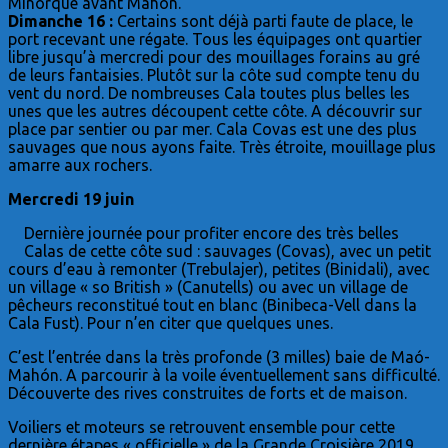
Minorque avant Mahon.
Dimanche 16 :
Certains sont déjà parti faute de place, le
port recevant une régate. Tous les équipages ont quartier
libre jusqu’à mercredi pour des mouillages forains au gré
de leurs fantaisies. Plutôt sur la côte sud compte tenu du
vent du nord. De nombreuses Cala toutes plus belles les
unes que les autres découpent cette côte. A découvrir sur
place par sentier ou par mer. Cala Covas est une des plus
sauvages que nous ayons faite. Très étroite, mouillage plus
amarre aux rochers.
Mercredi 19 juin
Dernière journée pour profiter encore des très belles
Calas de cette côte sud : sauvages (Covas), avec un petit
cours d’eau à remonter (Trebulajer), petites (Binidali), avec
un village « so British » (Canutells) ou avec un village de
pêcheurs reconstitué tout en blanc (Binibeca-Vell dans la
Cala Fust). Pour n’en citer que quelques unes.
C’est l’entrée dans la très profonde (3 milles) baie de Maó-
Mahón. A parcourir à la voile éventuellement sans difficulté.
Découverte des rives construites de forts et de maison.
Voiliers et moteurs se retrouvent ensemble pour cette
dernière étapes « officielle » de la Grande Croisière 2019.