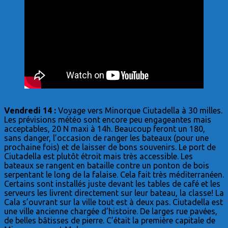
Vendredi 14 :
Voyage vers Minorque Ciutadella à 30 milles.
Les prévisions météo sont encore peu engageantes mais
acceptables, 20 N maxi à 14h. Beaucoup feront un 180,
sans danger, l’occasion de ranger les bateaux (pour une
prochaine fois) et de laisser de bons souvenirs. Le port de
Ciutadella est plutôt étroit mais très accessible. Les
bateaux se rangent en bataille contre un ponton de bois
serpentant le long de la falaise. Cela fait très méditerranéen.
Certains sont installés juste devant les tables de café et les
serveurs les livrent directement sur leur bateau, la classe! La
Cala s’ouvrant sur la ville tout est à deux pas. Ciutadella est
une ville ancienne chargée d’histoire. De larges rue pavées,
de belles bâtisses de pierre. C’était la première capitale de