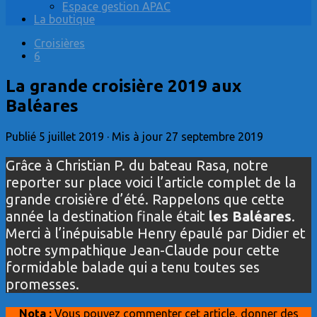
Espace gestion APAC
La boutique
Croisières
6
La grande croisière 2019 aux
Baléares
Publié
5 juillet 2019
· Mis à jour
27 septembre 2019
Grâce à Christian P. du bateau Rasa, notre
reporter sur place voici l’article complet de la
grande croisière d’été. Rappelons que cette
année la destination finale était
les Baléares
.
Merci à l’inépuisable Henry épaulé par Didier et
notre sympathique Jean-Claude pour cette
formidable balade qui a tenu toutes ses
promesses.
Nota :
Vous pouvez commenter cet article, donner des