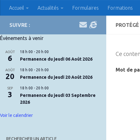
Accueil
Actualités
Formulaires
Formations
Skip to content
APAC Association des
SUIVRE :
PROTÉGÉ 
Évènements à venir
18 h 00
-
20 h 00
AOÛT
Ce conten
6
Permanence du jeudi 06 Août 2026
Mot de pa
18 h 00
-
20 h 00
AOÛT
20
Permanence du jeudi 20 Août 2026
18 h 00
-
20 h 00
SEP
3
Permanence du jeudi 03 Septembre
2026
Voir le calendrier
RECHERCHER UN ARTICLE