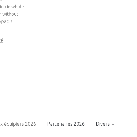
ion in whole
um without
Apac is
TÉ
x équipiers 2026
Partenaires 2026
Divers