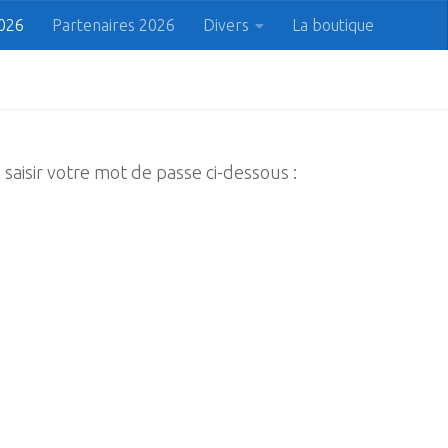
2026
Partenaires 2026
Divers
La boutique
 du Cap
Prenez le bon Cap !
Rechercher
Recherche
saisir votre mot de passe ci-dessous :