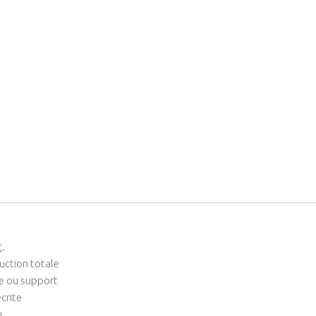
c
.
uction totale
me ou support
crite
e.