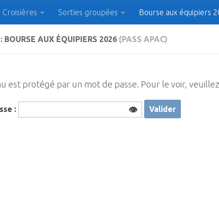
Croisières
Sorties groupées
Bourse aux équipiers 
 Plaisanciers d'Agde et
: BOURSE AUX ÉQUIPIERS 2026
(PASS APAC)
u est protégé par un mot de passe. Pour le voir, veuillez 
sse :
👁️