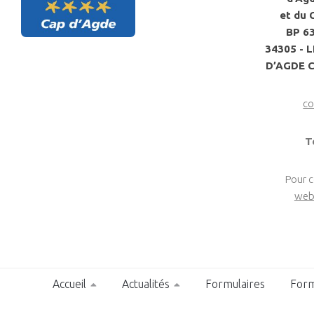
et du 
BP 6
34305 - 
D’AGDE 
co
T
Pour 
web
Accueil
Actualités
Formulaires
Form