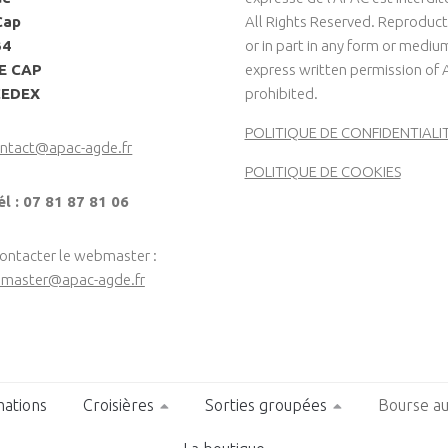
Cap
All Rights Reserved. Reproduct
34
or in part in any form or medi
LE CAP
express written permission of 
CEDEX
prohibited.
POLITIQUE DE CONFIDENTIALI
ntact@apac-agde.fr
POLITIQUE DE COOKIES
él : 07 81 87 81 06
contacter le webmaster :
master@apac-agde.fr
ations
Croisières
Sorties groupées
Bourse au