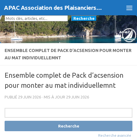
APAC Association des Plaisanciers d'Agde et du Cap
Skip to content
Rechercher
Recherche
ENSEMBLE COMPLET DE PACK D’ACSENSION POUR MONTER
AU MAT INDIVIDUELLEMNT
Ensemble complet de Pack d’acsension
pour monter au mat individuellemnt
PUBLIÉ
29 JUIN 2026
· MIS À JOUR
29 JUIN 2026
Rechercher:
Recherche avancée