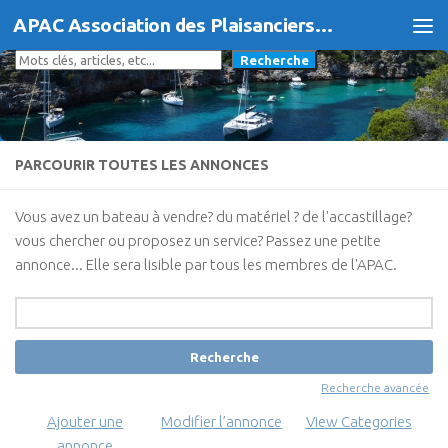
APAC Association des Plaisanciers d'Agde et du Cap
Skip to content
Rechercher
Recherche
PARCOURIR TOUTES LES ANNONCES
Vous avez un bateau à vendre? du matériel ? de l'accastillage?
vous chercher ou proposez un service? Passez une petite
annonce... Elle sera lisible par tous les membres de l'APAC.
Rechercher:
Recherche avancée
Ajouter une
Modifier l’annonce
View Categories
annonce