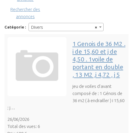
Rechercher des
annonces
Divers
×
Catégorie :
1 Genois de 36 M2 .
i de 15,60 et j de
4,50 . 1voile de
portant en double
, 13 M2 ,i 4,72 , j 5
jeu de voiles d'avant
composé de : 1 Génois de
36 m2 ( à endrailler ) i 15,60
; j…
26/06/2026
Total des vues: 6