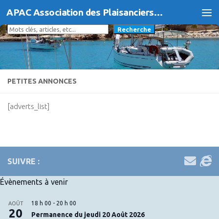
APAC Association des Plaisanciers d'Agde et du Cap
Skip to content
Rechercher
Recherche
PETITES ANNONCES
[adverts_list]
SUIVRE :
Évènements à venir
18 h 00
-
20 h 00
AOÛT
20
Permanence du jeudi 20 Août 2026