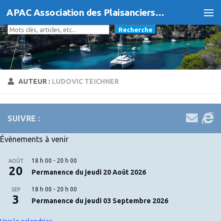
APAC Association des Plaisanciers d'Agde et du Cap
Skip to content
Rechercher
Recherche
AUTEUR :
LUDOVIC TEICHNER
SUIVRE :
Évènements à venir
18 h 00
-
20 h 00
AOÛT
20
Permanence du jeudi 20 Août 2026
18 h 00
-
20 h 00
SEP
3
Permanence du jeudi 03 Septembre 2026