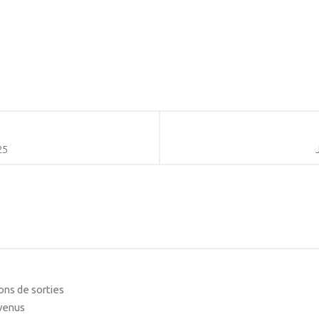
25
ons de sorties
nvenus