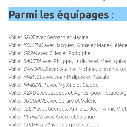
Parmi les équipages
:
Voilier
SPOT
avec Bernard et Nadine
Voilier
KOH TAO
avec Jacques, Annie et Marie-Hélèn
Voilier
GR2M
avec Gilles et Rodolphe
Voilier
SAGITTA
avec Philippe, Ludivine et Maël, qui 
Voilier
CANOPLUS
avec Alain et Michèle, présents su
Voilier
MARVEL
avec Jean-Philippe et Pascale
Voilier
IMAGINE 1
avec Mylène et Claude
Voilier
AZAD
avec Jacques et Agnès, pour l’étape A
Voilier
JUGUIANE
avec Gérard et Valérie
Voilier
TEE III
avec Georges, Annie L., Jean, Annie V. et
Voilier
PYTHÉAS
avec André et Solange
Voilier
GRAFFITI VII
avec Serge et Colette