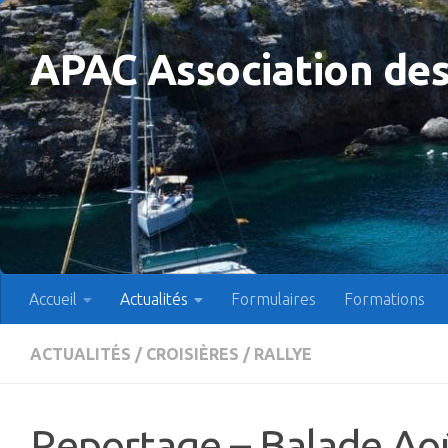
Skip to content
APAC Association des
Accueil
Actualités
Formulaires
Formations
ACTUALITÉS
/
CROISIÈRES
/
RALLYE
Reportage – Balade Ao