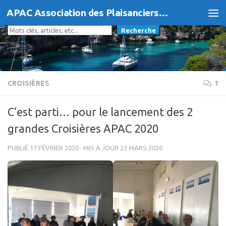
APAC Association des Plaisanciers d'Agde et du Cap
Skip to content
Rechercher
Recherche
CROISIÈRES
1
C’est parti… pour le lancement des 2
grandes Croisières APAC 2020
PUBLIÉ
17 FÉVRIER 2020
· MIS À JOUR
23 MARS 2026