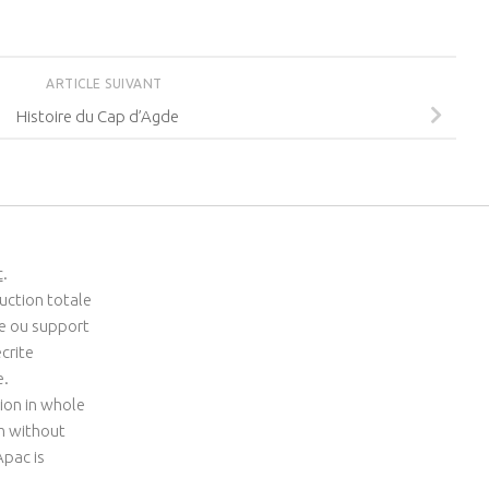
ARTICLE SUIVANT
Histoire du Cap d’Agde
c
.
uction totale
me ou support
crite
e.
ion in whole
um without
Apac is