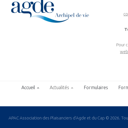
co
T
Pour 
web
Accueil
Actualités
Formulaires
Form
APAC Association des Plaisanciers d'Agde et du Cap © 2026. Tous