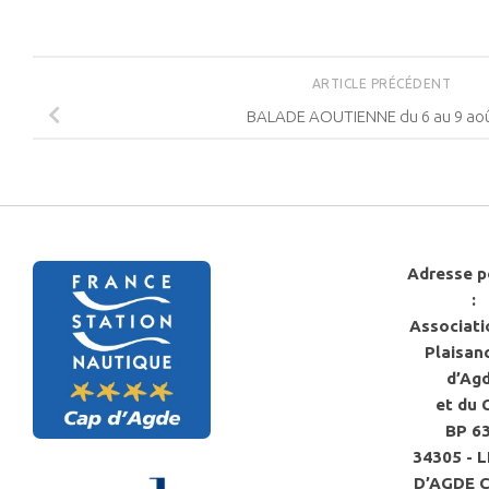
ARTICLE PRÉCÉDENT
BALADE AOUTIENNE du 6 au 9 aoû
Adresse p
:
Associati
Plaisan
d’Ag
et du 
BP 6
34305 - 
D’AGDE 