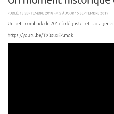
PUBLIÉ
13 SEPTEMBRE 2018
· MIS À JOUR
15 SEPTEMBRE 2019
Un petit comback de 2017 à déguster et partager e
https://youtu.be/TX3suxEAmqk