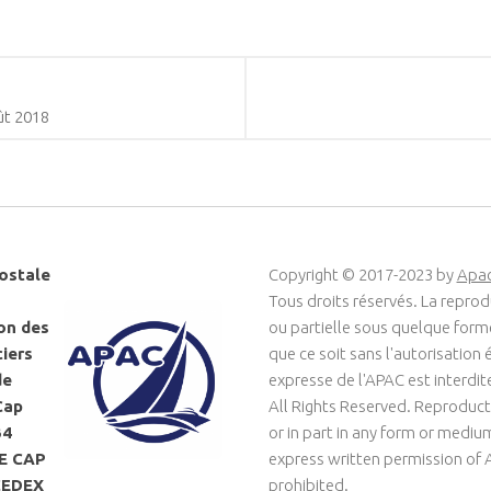
t 2018
ostale
Copyright © 2017-2023 by
Apa
Tous droits réservés. La reprod
on des
ou partielle sous quelque for
ciers
que ce soit sans l'autorisation é
de
expresse de l'APAC est interdit
Cap
All Rights Reserved. Reproduct
34
or in part in any form or medi
LE CAP
express written permission of 
CEDEX
prohibited.