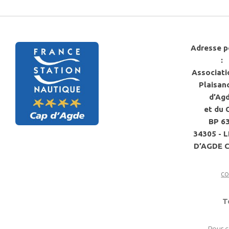
Adresse p
:
Associati
Plaisan
d’Ag
et du 
BP 6
34305 - 
D’AGDE 
co
T
Pour 