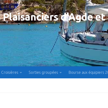
 Plaisanciers d'Agde et
Croisières
Sorties groupées
Bourse aux équipiers 