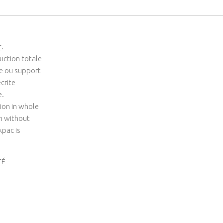
c
.
uction totale
me ou support
crite
e.
ion in whole
um without
Apac is
TÉ