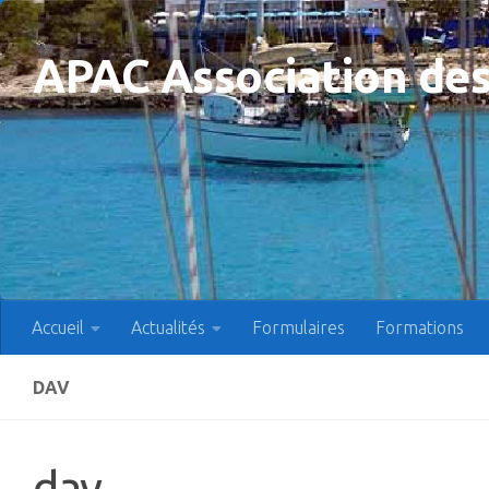
Skip to content
APAC Association des
Accueil
Actualités
Formulaires
Formations
DAV
dav