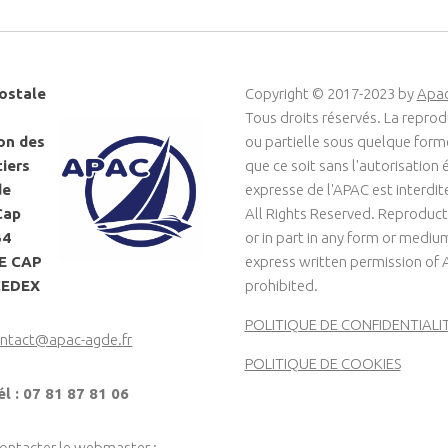
ostale
Copyright © 2017-2023 by
Apa
Tous droits réservés. La reprod
on des
ou partielle sous quelque for
ciers
que ce soit sans l'autorisation é
de
expresse de l'APAC est interdit
Cap
All Rights Reserved. Reproduct
34
or in part in any form or medi
LE CAP
express written permission of 
CEDEX
prohibited.
POLITIQUE DE CONFIDENTIALI
ntact@apac-agde.fr
POLITIQUE DE COOKIES
él : 07 81 87 81 06
contacter le webmaster :