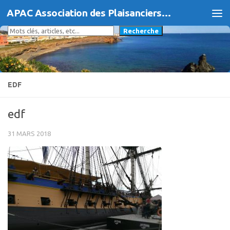
APAC Association des Plaisanciers d'Agde et du Cap
Skip to content
Rechercher
Recherche
EDF
edf
31 MARS 2018