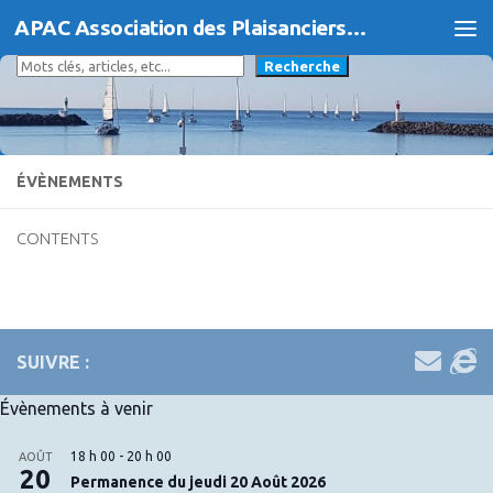
APAC Association des Plaisanciers d'Agde et du Cap
Skip to content
Rechercher
Recherche
ÉVÈNEMENTS
CONTENTS
SUIVRE :
Évènements à venir
18 h 00
-
20 h 00
AOÛT
20
Permanence du jeudi 20 Août 2026