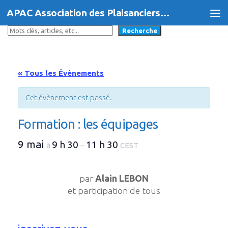
APAC Association des Plaisanciers d'Agde et du Cap
Skip to content
Rechercher
Recherche
« Tous les Évènements
Cet évènement est passé.
Formation : les équipages
9 mai
9 h 30
11 h 30
à
–
CEST
par
Alain LEBON
et participation de tous