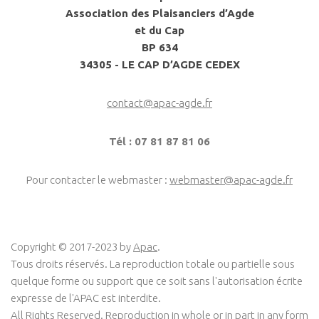
è
Association des Plaisanciers d’Agde
n
et du Cap
e
BP 634
m
34305 - LE CAP D’AGDE CEDEX
e
n
contact@apac-agde.fr
t
Tél : 07 81 87 81 06
Pour contacter le webmaster :
webmaster@apac-agde.fr
Copyright © 2017-2023 by
Apac
.
Tous droits réservés. La reproduction totale ou partielle sous
quelque forme ou support que ce soit sans l'autorisation écrite
expresse de l'APAC est interdite.
All Rights Reserved. Reproduction in whole or in part in any form