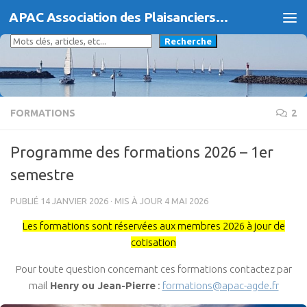
APAC Association des Plaisanciers d'Agde et du Cap
Skip to content
Rechercher
Recherche
FORMATIONS
2
Programme des formations 2026 – 1er
semestre
PUBLIÉ
14 JANVIER 2026
· MIS À JOUR
4 MAI 2026
Les formations sont réservées aux membres 2026 à jour de
cotisation
Pour toute question concernant ces formations contactez par
mail
Henry ou Jean-Pierre
:
formations@apac-agde.fr