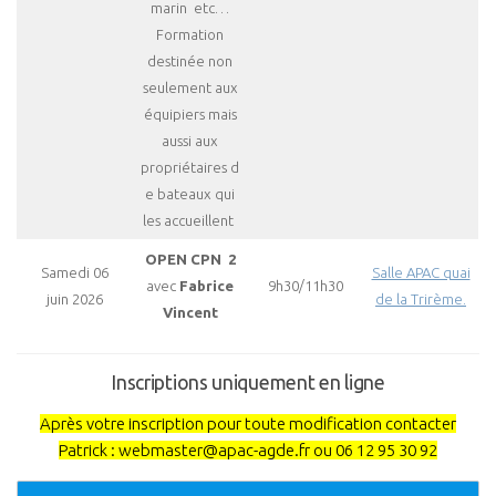
marin etc…
Formation
destinée non
seulement aux
équipiers mais
aussi aux
propriétaires d
e bateaux qui
les accueillent
OPEN CPN 2
Samedi 06
Salle APAC quai
avec
Fabrice
9h30/11h30
juin 2026
de la Trirème.
Vincent
Inscriptions uniquement en ligne
Après votre inscription pour toute modification contacter
Patrick : webmaster@apac-agde.fr ou 06 12 95 30 92