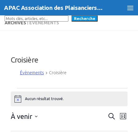
APAC Association des Plaisanciers d'Agde et du Cap
Skip to content
Rechercher
Recherche
ARCHIVES :
ÉVÈNEMENTS
Croisière
Évènements
Croisière
Évènements
Aucun résultat trouvé.
Notice
R
N
À venir
Recherche
Liste
a
e
Sélectionnez
une
v
c