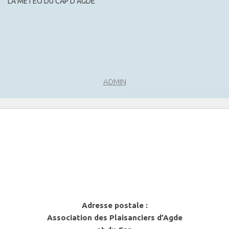
LA MÉTÉO DU CAP D’AGDE
m
e
n
t
s
ADMIN
Adresse postale :
Association des Plaisanciers d’Agde