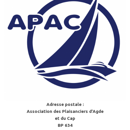
Adresse postale :
Association des Plaisanciers d’Agde
et du Cap
BP 634