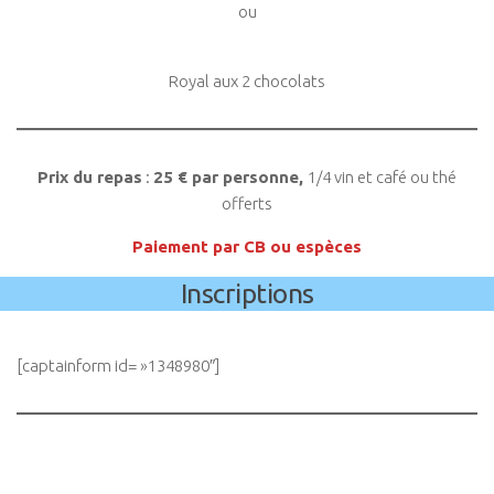
ou
Royal aux 2 chocolats
Prix du repas
:
25 € par personne,
1/4 vin et café ou thé
offerts
Paiement par CB ou espèces
Inscriptions
[captainform id= »1348980″]