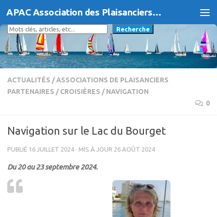
APAC Association des Plaisanciers d'Agde et du Cap
Skip to content
Rechercher
Recherche
ACTUALITÉS
/
ASSOCIATIONS DE PLAISANCIERS
PARTENAIRES
/
CROISIÈRES
/
NAVIGATION
0
Navigation sur le Lac du Bourget
PUBLIÉ
16 JUILLET 2024
· MIS À JOUR
26 AOÛT 2024
Du 20 au 23 septembre 2024.