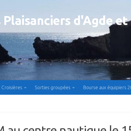
 Plaisanciers d'Agde et
Croisières
Sorties groupées
Bourse aux équipiers 
M au centre nautique le 