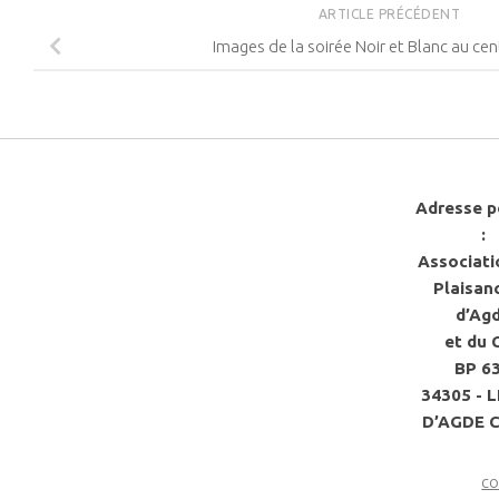
ARTICLE PRÉCÉDENT
Images de la soirée Noir et Blanc au ce
Adresse p
:
Associati
Plaisan
d’Ag
et du 
BP 6
34305 - 
D’AGDE 
co