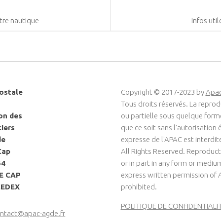
ntre nautique
Infos uti
ostale
Copyright © 2017-2023 by
Apa
Tous droits réservés. La reprod
on des
ou partielle sous quelque for
ciers
que ce soit sans l'autorisation é
de
expresse de l'APAC est interdit
Cap
All Rights Reserved. Reproduct
34
or in part in any form or medi
LE CAP
express written permission of 
CEDEX
prohibited.
POLITIQUE DE CONFIDENTIALI
ntact@apac-agde.fr