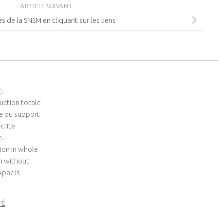
ARTICLE SUIVANT
les de la SNSM en cliquant sur les liens
c
.
uction totale
me ou support
crite
e.
ion in whole
um without
Apac is
TÉ