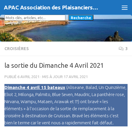
APAC Association des Plaisanciers d'Agde et du Cap
Skip to content
Rechercher
Recherche
CROISIÈRES
3
la sortie du Dimanche 4 Avril 2021
PUBLIÉ
6 AVRIL 2021
· MIS À JOUR
17 AVRIL 2021
Dimanche 4 avril 15 bateaux
(Aliseane, Balad, Un Quinzième,
Eliot 2, Milonga, Palmito, Blue Seven, Maudric, La panthère rose,
Nirvana, Wampu, Mataen, Arawak et ??) ont bravé « les
éléments » à l’occasion de la sortie de remplacement à la
croisiére à destination de Gruissan. Bravé les éléments c’est
bien le terme car le vent nous a rapidemment fait défaut.