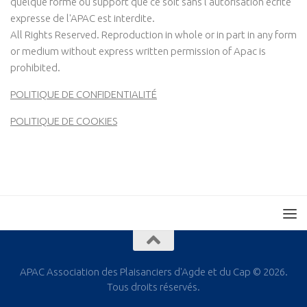
quelque forme ou support que ce soit sans l'autorisation écrite
expresse de l'APAC est interdite.
All Rights Reserved. Reproduction in whole or in part in any form
or medium without express written permission of Apac is
prohibited.
POLITIQUE DE CONFIDENTIALITÉ
POLITIQUE DE COOKIES
APAC Association des Plaisanciers d'Agde et du Cap © 2026.
Tous droits réservés.