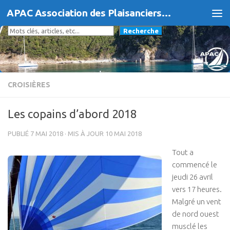
APAC Association des Plaisanciers d'Agde et du Cap
Skip to content
Rechercher
Recherche
CROISIÈRES
Les copains d’abord 2018
PUBLIÉ
7 MAI 2018
· MIS À JOUR
10 MAI 2018
Tout a
commencé le
jeudi 26 avril
vers 17 heures.
Malgré un vent
de nord ouest
musclé les