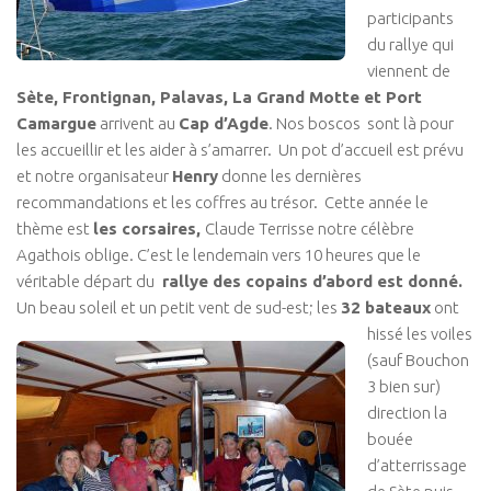
participants
du rallye qui
viennent de
Sète, Frontignan, Palavas, La Grand Motte et Port
Camargue
arrivent au
Cap d’Agde
. Nos boscos sont là pour
les accueillir et les aider à s’amarrer. Un pot d’accueil est prévu
et notre organisateur
Henry
donne les dernières
recommandations et les coffres au trésor. Cette année le
thème est
les corsaires,
Claude Terrisse notre célèbre
Agathois oblige. C’est le lendemain vers 10 heures que le
véritable départ du
rallye des copains d’abord est donné.
Un beau soleil et un petit vent de sud-est; les
32
bateaux
ont
hissé les voiles
(sauf Bouchon
3 bien sur)
direction la
bouée
d’atterrissage