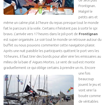
de Sète puis
Frontignan.
Malgré le
petits airs et
même un calme plat à l’heure du repas presque tout le monde
fait le parcours à la voile. Certains n’hésitent pas à sortir le spi
bravo. L’arrivée vers 17 heures dans le joli port de
Frontignan
est super organisée. Le soir tout le monde se retrouve autour du
buffet ou nous pouvons commenter cette navigation plaisir.
Après une nuit paisible les participants quittent le port vers les
10 heures. Il faut tirer des bords pour aller virer les emissaires au
milieu de la baie d’ Aigues Mortes. Le vent de sud-est monte
graduellement ce qui oblige certains à prendre un
ris. Encore
une fois
beaucoup
jouent le jeu et
vont virer la
bouée comme
de véritables