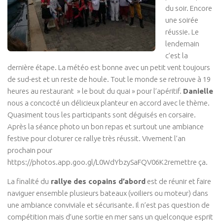
du soir. Encore
une soirée
réussie. Le
lendemain
c’est la
dernière étape. La météo est bonne avec un petit vent toujours
de sud-est et un reste de houle. Tout le monde se retrouve à 19
heures au restaurant » le bout du quai » pour l’apéritif.
Danielle
nous a concocté un délicieux planteur en accord avec le thème.
Quasiment tous les participants sont déguisés en corsaire.
Après la séance photo un bon repas et surtout une ambiance
festive pour cloturer ce rallye très réussit. Vivement l’an
prochain pour
https://photos.app.goo.gl/L0WdYbzySaFQV06K2remettre ça.
La finalité du
rallye des copains d’abord
est de réunir et faire
naviguer ensemble plusieurs bateaux (voiliers ou moteur) dans
une ambiance conviviale et sécurisante. Il n’est pas question de
compétition mais d’une sortie en mer sans un quelconque esprit