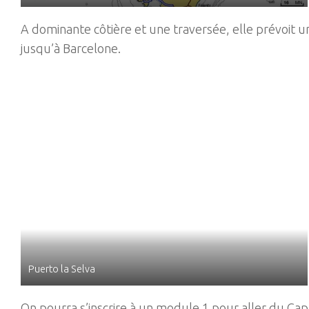
A dominante côtière et une traversée, elle prévoit u
jusqu’à Barcelone.
Puerto la Selva
On pourra s’inscrire à un module 1 pour aller du Ca