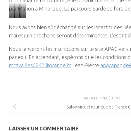
A dominante hauturière, elle prévoit un départ le 29
par Mahon à Minorque. Le parcours Sarde se fera de l’
Mahon
Caloforte
Asinara
Nous avons bien sûr échangé sur les incertitudes liées 
mai et juin prochains seront déterminantes. L’esprit d
Nous lancerons les inscriptions sur le site APAC ver
par ex.). En attendant, espérons que les condition
mcavailles0242@orange.fr
Jean-Pierre
apacapagde
ARTICLE PRÉCÉDENT
Salon virtuel nautique de France 
LAISSER UN COMMENTAIRE