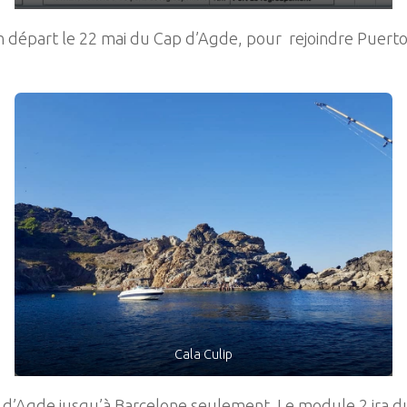
n départ le 22 mai du Cap d’Agde, pour rejoindre Puerto 
Cala Culip
p d’Agde jusqu’à Barcelone seulement. Le module 2 ira d