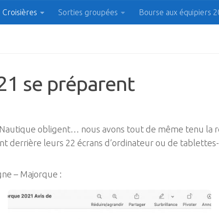
Croisières
Sorties groupées
Bourse aux équipiers 
 Plaisanciers d'Agde et
21 se préparent
ntre Nautique obligent… nous avons tout de même tenu la 
ent derrière leurs 22 écrans d’ordinateur ou de tablettes
gne – Majorque :