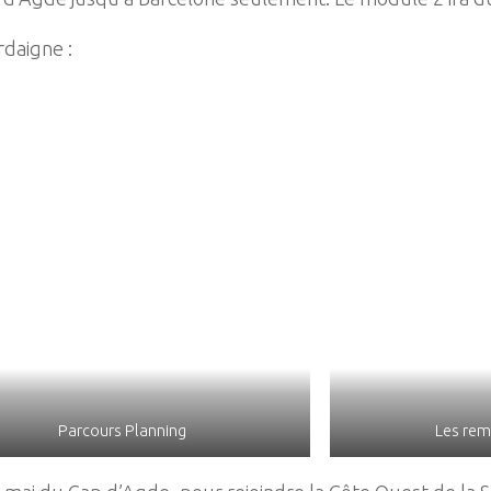
rdaigne :
Parcours Planning
Les rem