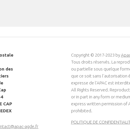
ostale
Copyright © 2017-2023 by
Apa
Tous droits réservés. La reprod
on des
ou partielle sous quelque for
ciers
que ce soit sans l'autorisation é
de
expresse de l'APAC est interdit
Cap
All Rights Reserved. Reproduct
34
or in part in any form or medi
LE CAP
express written permission of 
CEDEX
prohibited.
POLITIQUE DE CONFIDENTIALI
ntact@apac-agde.fr