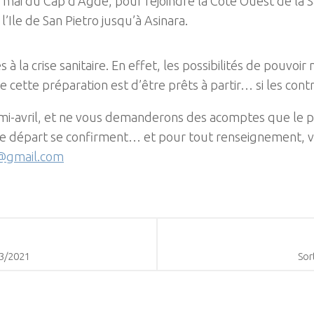
 mai du Cap d’Agde, pour rejoindre la Côte Ouest de la S
Ile de San Pietro jusqu’à Asinara.
à la crise sanitaire. En effet, les possibilités de pouvoir 
e cette préparation est d’être prêts à partir… si les cont
s mi-avril, et ne vous demanderons des acomptes que le pl
s de départ se confirment… et pour tout renseignement,
@gmail.com
03/2021
Sor