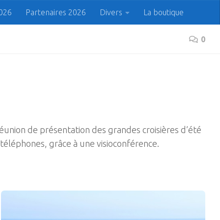
2026
Partenaires 2026
Divers
La boutique
 du Cap
Prenez le bon Cap !
0
Rechercher
Recherche
réunion de présentation des grandes croisières d’été
-téléphones, grâce à une visioconférence.