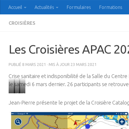
Accueil
Actualités
Formulaires
Formations
Skip to content
APAC Association des
CROISIÈRES
Les Croisières APAC 20
PUBLIÉ
8 MARS 2021
· MIS À JOUR
23 MARS 2021
Crise sanitaire et indisponibilité de la Salle du Ce
le samedi 6 mars dernier. 26 participants se retrouv
Cala
Les
Archipel
Jean-Pierre présente le projet de la Croisière Catalo
Joncols
Participants…
d’Asinara