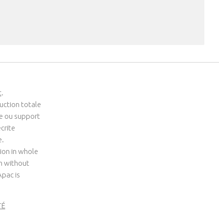
c
.
uction totale
me ou support
crite
e.
ion in whole
um without
Apac is
TÉ