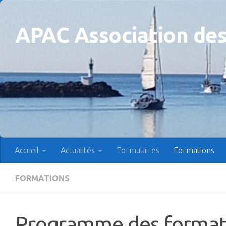
Skip to content
APAC Association des
Accueil
Actualités
Formulaires
Formations
FORMATIONS
Programme des formati