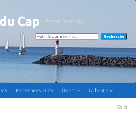
 du Cap
Prenez le bon Cap !
Rechercher
Recherche
2026
Partenaires 2026
Divers
La boutique
0