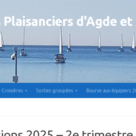
 Plaisanciers d'Agde et
Croisières
Sorties groupées
Bourse aux équipiers 
ons 2025 – 2e trimestre