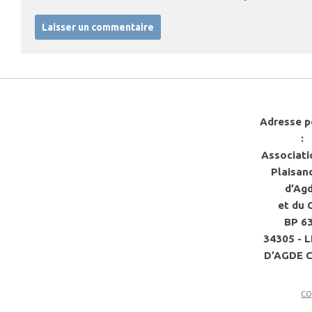
Adresse p
:
Associati
Plaisan
d’Ag
et du 
BP 6
34305 - 
D’AGDE 
co