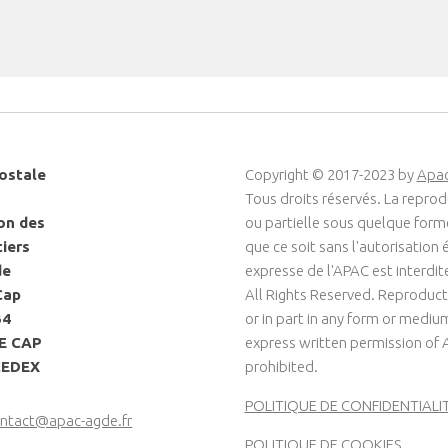
ostale
Copyright © 2017-2023 by
Apa
Tous droits réservés. La reprod
on des
ou partielle sous quelque for
ciers
que ce soit sans l'autorisation é
de
expresse de l'APAC est interdit
Cap
All Rights Reserved. Reproduct
34
or in part in any form or medi
LE CAP
express written permission of 
CEDEX
prohibited.
POLITIQUE DE CONFIDENTIALI
ntact@apac-agde.fr
POLITIQUE DE COOKIES