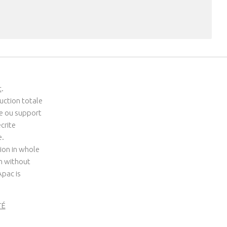
c
.
uction totale
me ou support
crite
e.
ion in whole
um without
Apac is
TÉ