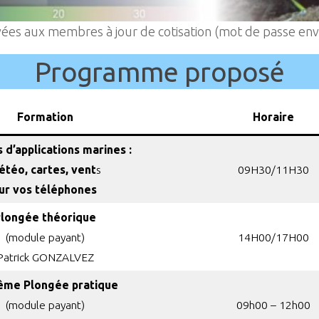
vées aux membres à jour de cotisation (mot de passe env
Programme proposé
Formation
Horaire
s d’applications marines :
téo, cartes, vent
s
09H30/11H30
ur vos téléphones
longée théorique
(module payant
)
14H00/17H00
Patrick GONZALVEZ
ême Plongée pratique
(module payant
)
09h00 – 12h00