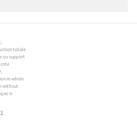
c
.
uction totale
me ou support
crite
e.
ion in whole
um without
Apac is
TÉ