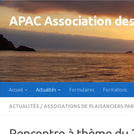
Skip to content
APAC Association des
Accueil
Actualités
Formulaires
Formations
ACTUALITÉS
/
ASSOCIATIONS DE PLAISANCIERS PA
Rencontre à thème du 