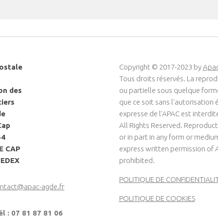
ostale
Copyright © 2017-2023 by
Apa
Tous droits réservés. La reprod
on des
ou partielle sous quelque for
ciers
que ce soit sans l'autorisation é
de
expresse de l'APAC est interdit
Cap
All Rights Reserved. Reproduct
34
or in part in any form or medi
LE CAP
express written permission of 
CEDEX
prohibited.
POLITIQUE DE CONFIDENTIALI
ntact@apac-agde.fr
POLITIQUE DE COOKIES
él : 07 81 87 81 06