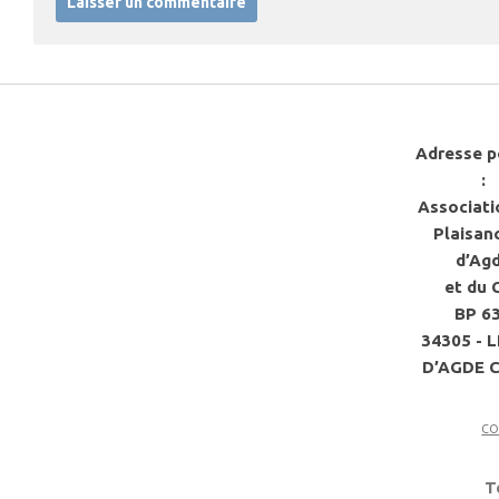
Adresse p
:
Associati
Plaisan
d’Ag
et du 
BP 6
34305 - 
D’AGDE 
co
T