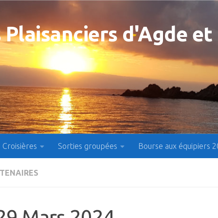
 Plaisanciers d'Agde et
Croisières
Sorties groupées
Bourse aux équipiers 
RTENAIRES
29 Mars 2024