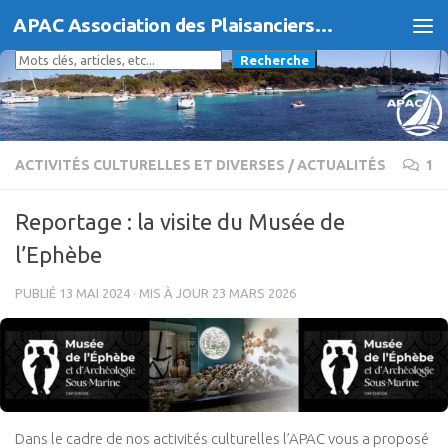
APAC Association des Plaisanciers d'Agde et du Cap
Skip to content
Rechercher
Recherche
ACTIVITÉS CULTURELLES ET DIVERSES
/
ACTUALITÉS
1
Reportage : la visite du Musée de
l’Ephèbe
PUBLIÉ
13 MAI 2024
· MIS À JOUR
23 MARS 2026
Dans le cadre de nos activités culturelles l’APAC vous a proposé