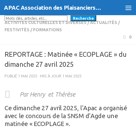
APAC Association des Plaisanciers d'Agde et du Cap
Skip to content
Rechercher
Recherche
ACTIVITÉS CULTURELLES ET DIVERSES
/
ACTUALITÉS
/
FESTIVITÉS
/
FORMATIONS
0
REPORTAGE : Matinée « ECOPLAGE » du
dimanche 27 avril 2025
PUBLIÉ
1 MAI 2025
· MIS À JOUR
1 MAI 2025
Par Henry
et Thérèse
Ce dimanche 27 avril 2025, l’Apac a organisé
avec le concours de la SNSM d’Agde une
matinée « ECOPLAGE ».