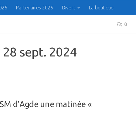
2026
Partenaires 2026
Divers
La boutique
 du Cap
Prenez le bon Cap !
0
Rechercher
Recherche
28 sept. 2024
SNSM d’Agde une matinée «