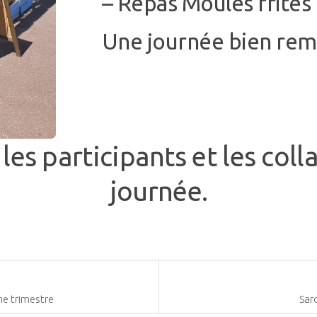
– Repas Moules frites
Une journée bien re
les participants et les col
journée.
e trimestre
Sard