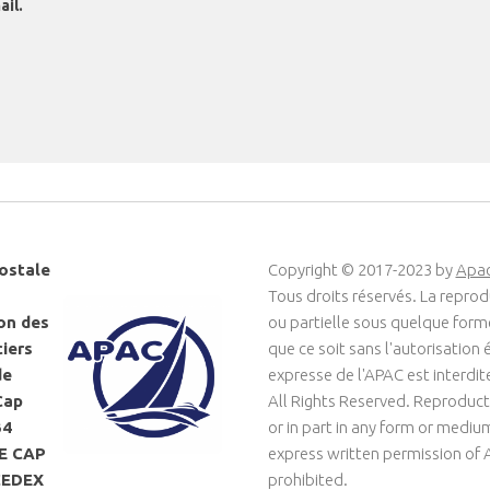
il.
ostale
Copyright © 2017-2023 by
Apa
Tous droits réservés. La reprod
on des
ou partielle sous quelque for
ciers
que ce soit sans l'autorisation é
de
expresse de l'APAC est interdit
Cap
All Rights Reserved. Reproduct
34
or in part in any form or medi
LE CAP
express written permission of 
CEDEX
prohibited.