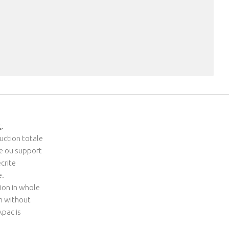
c
.
uction totale
me ou support
crite
e.
ion in whole
um without
Apac is