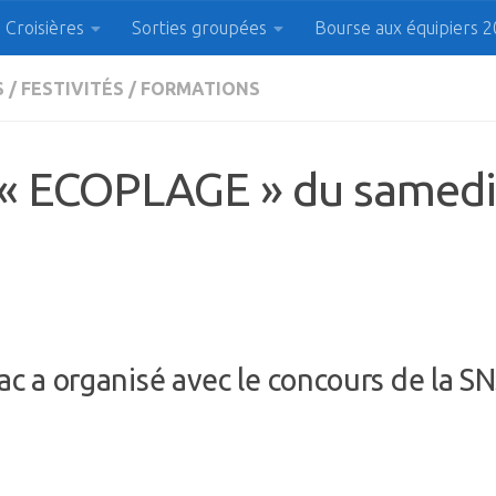
Croisières
Sorties groupées
Bourse aux équipiers 
 Plaisanciers d'Agde et
S
/
FESTIVITÉS
/
FORMATIONS
« ECOPLAGE » du samedi 
c a organisé avec le concours de la 