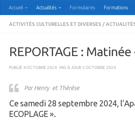
Accueil
Actualités
Formulaires
Formations
Skip to content
APAC Association des
ACTIVITÉS CULTURELLES ET DIVERSES
/
ACTUALITÉ
REPORTAGE : Matinée 
PUBLIÉ
4 OCTOBRE 2024
· MIS À JOUR
5 OCTOBRE 2024
Par Henry
et Thérèse
Ce samedi 28 septembre 2024, l’Apa
ECOPLAGE ».