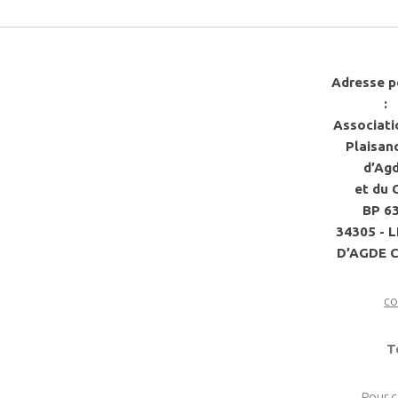
Adresse p
:
Associati
Plaisan
d’Ag
et du 
BP 6
34305 - 
D’AGDE 
co
T
Pour 