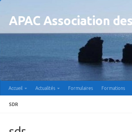
Skip to content
APAC Association des
Accueil
Actualités
Formulaires
Formations
SDR
sdr