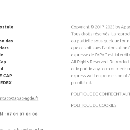
ostale
Copyright © 2017-2023 by
Apa
Tous droits réservés. La reprod
on des
ou partielle sous quelque for
ciers
que ce soit sans l'autorisation é
de
expresse de l'APAC est interdit
Cap
All Rights Reserved. Reproduct
34
or in part in any form or medi
LE CAP
express written permission of 
CEDEX
prohibited.
POLITIQUE DE CONFIDENTIALI
ntact@apac-agde.fr
POLITIQUE DE COOKIES
él : 07 81 87 81 06
contacter le webmaster :