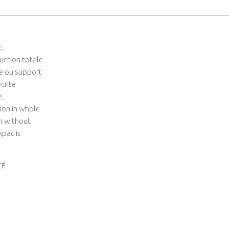
c
.
uction totale
me ou support
crite
e.
ion in whole
um without
Apac is
TÉ