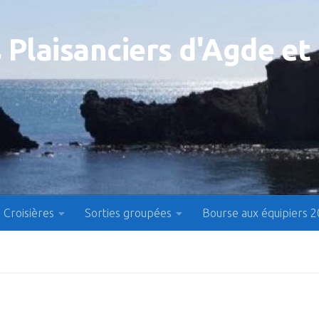
 Plaisanciers d'Agde et
Croisières
Sorties groupées
Bourse aux équipiers 