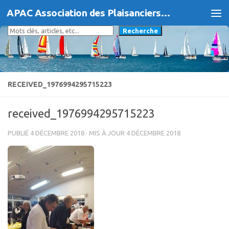
APAC Association des Plaisanciers d'Agde et du Cap
Skip to content
Rechercher
Recherche
RECEIVED_1976994295715223
received_1976994295715223
PUBLIÉ
4 DÉCEMBRE 2018
· MIS À JOUR
4 DÉCEMBRE 2018