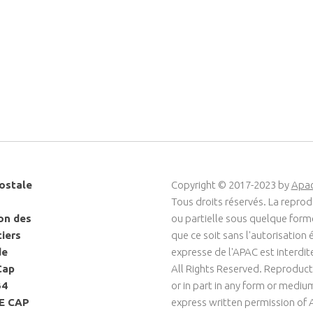
ostale
Copyright © 2017-2023 by
Apa
Tous droits réservés. La reprod
on des
ou partielle sous quelque for
ciers
que ce soit sans l'autorisation é
de
expresse de l'APAC est interdit
Cap
All Rights Reserved. Reproduct
34
or in part in any form or medi
LE CAP
express written permission of 