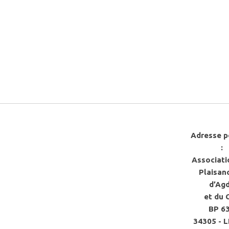
Adresse p
:
Associati
Plaisan
d’Ag
et du 
BP 6
34305 - 