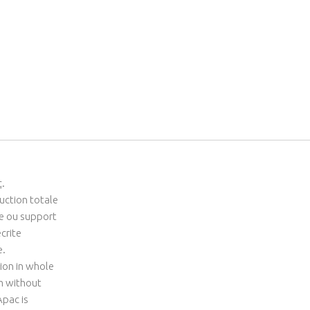
c
.
uction totale
me ou support
crite
e.
ion in whole
um without
Apac is