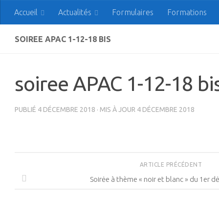
Accueil
Actualités
Formulaires
Formations
Skip to content
APAC Association des
SOIREE APAC 1-12-18 BIS
soiree APAC 1-12-18 bi
PUBLIÉ
4 DÉCEMBRE 2018
· MIS À JOUR
4 DÉCEMBRE 2018
ARTICLE PRÉCÉDENT
Soirėe à thème « noir et blanc » du 1er