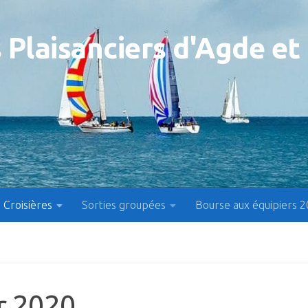
 Plaisanciers d'Agde et
Croisières
Sorties groupées
Bourse aux équipiers 
er 2020…