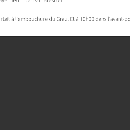
rayé bleu… cap sur Brescou.
tait à l’embouchure du Grau. Et à 10h00 dans l’avant-por