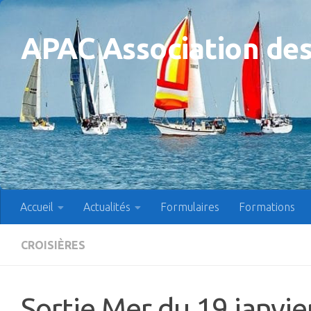
Skip to content
APAC Association des
Accueil
Actualités
Formulaires
Formations
CROISIÈRES
Sortie Mer du 19 janvi