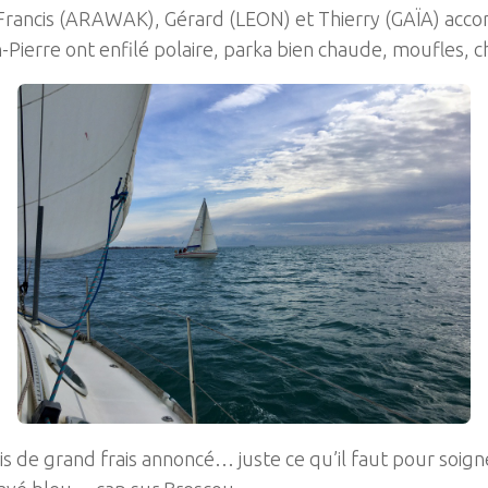
ancis (ARAWAK), Gérard (LEON) et Thierry (GAÏA) accomp
an-Pierre ont enfilé polaire, parka bien chaude, moufles,
is de grand frais annoncé… juste ce qu’il faut pour soigner