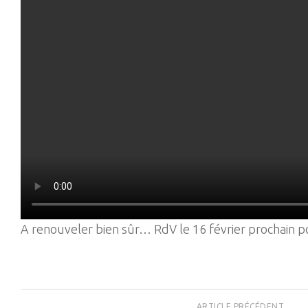
A renouveler bien sûr… RdV le 16 février prochain po
ARTICLE PRÉCÉDENT