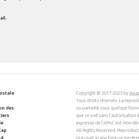
il.
ostale
Copyright © 2017-2023 by
Apa
Tous droits réservés. La reprod
on des
ou partielle sous quelque for
ciers
que ce soit sans l'autorisation é
de
expresse de l'APAC est interdit
Cap
All Rights Reserved. Reproduct
34
or in part in any form or medi