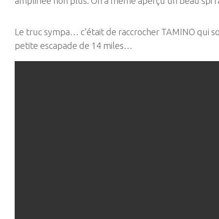
amplifiée non plus. On a même aperçu un beau spi 
Le truc sympa… c’était de raccrocher TAMINO qui sor
petite escapade de 14 miles…