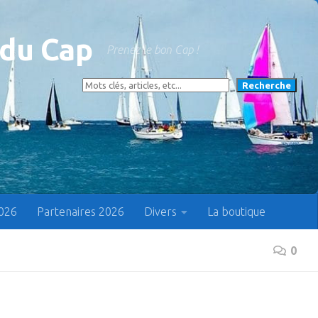
 du Cap
Prenez le bon Cap !
Rechercher
Recherche
2026
Partenaires 2026
Divers
La boutique
0