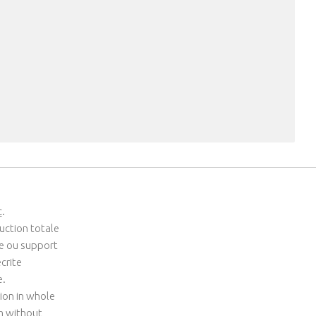
c
.
uction totale
me ou support
crite
e.
ion in whole
um without