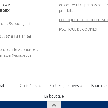
LE CAP
express written permission of 
CEDEX
prohibited.
POLITIQUE DE CONFIDENTIALI
ntact@apac-agde.fr
POLITIQUE DE COOKIES
él : 07 81 87 81 06
contacter le webmaster :
master@apac-agde.fr
ations
Croisières
Sorties groupées
Bourse au
La boutique