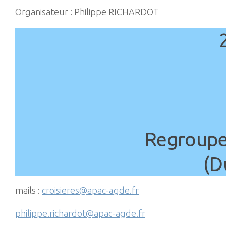
Organisateur : Philippe RICHARDOT
Regroupe
(D
mails :
croisieres@apac-agde.fr
philippe.richardot@apac-agde.fr