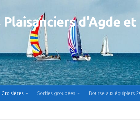
 Plaisanciers d'Agde et
Croisières
Sorties groupées
Bourse aux équipiers 