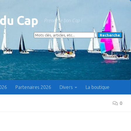
 du Cap
Prenez le bon Cap !
Rechercher
Recherche
2026
Partenaires 2026
Divers
La boutique
0