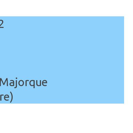
2
 Majorque
re)