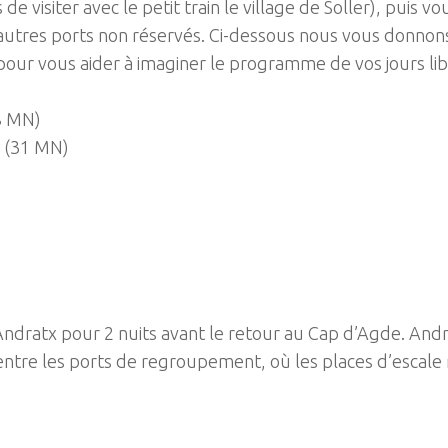
 de visiter avec le petit train le village de Soller), puis 
d’autres ports non réservés. Ci-dessous nous vous donnons
ur vous aider à imaginer le programme de vos jours lib
(8 MN)
e (31 MN)
)
Andratx pour 2 nuits avant le retour au Cap d’Agde. And
 entre les ports de regroupement, où les places d’escal