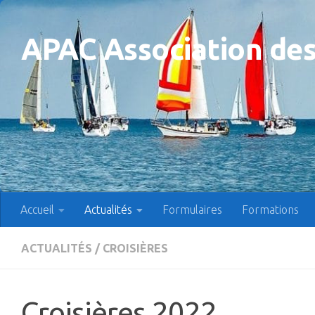
Skip to content
APAC Association des
Accueil
Actualités
Formulaires
Formations
ACTUALITÉS
/
CROISIÈRES
Croisières 2022