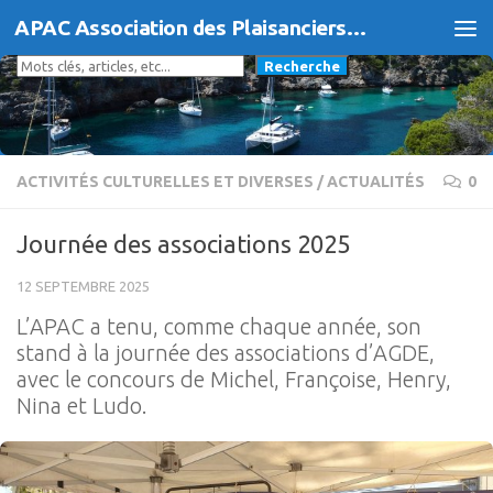
APAC Association des Plaisanciers d'Agde et du Cap
Skip to content
Rechercher
Recherche
ACTIVITÉS CULTURELLES ET DIVERSES
/
ACTUALITÉS
0
Journée des associations 2025
12 SEPTEMBRE 2025
L’APAC a tenu, comme chaque année, son
stand à la journée des associations d’AGDE,
avec le concours de Michel, Françoise, Henry,
Nina et Ludo.