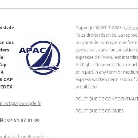
ostale
Copyright © 2017-2023 by
Apa
Tous droits réservés. La reprod
on des
ou partielle sous quelque for
ciers
que ce soit sans l'autorisation é
de
expresse de l'APAC est interdit
Cap
All Rights Reserved. Reproduct
34
or in part in any form or medi
LE CAP
express written permission of 
CEDEX
prohibited.
POLITIQUE DE CONFIDENTIALI
ntact@apac-agde.fr
POLITIQUE DE COOKIES
él : 07 81 87 81 06
contacter le webmaster :