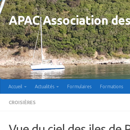
Skip to content
APAC Association des
Accueil
Actualités
Formulaires
Formations
CROISIÈRES
Vue du ciel des iles de 