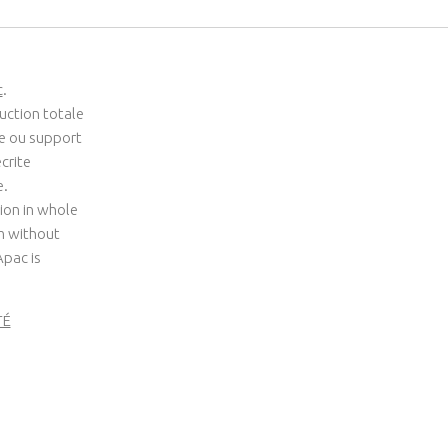
c
.
uction totale
me ou support
crite
e.
ion in whole
um without
Apac is
TÉ