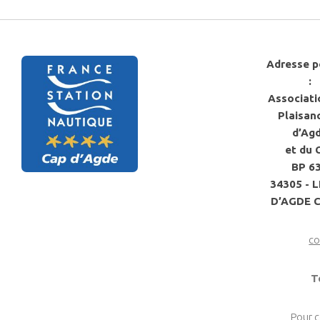
Adresse p
:
Associati
Plaisan
d’Ag
et du 
BP 6
34305 - 
D’AGDE 
co
T
Pour 