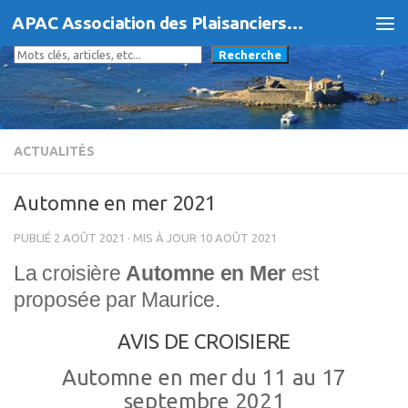
APAC Association des Plaisanciers d'Agde et du Cap
Skip to content
Rechercher
Recherche
ACTUALITÉS
Automne en mer 2021
PUBLIÉ
2 AOÛT 2021
· MIS À JOUR
10 AOÛT 2021
La croisière
Automne en Mer
est
proposée par Maurice.
AVIS DE CROISIERE
Automne en mer du 11 au 17
septembre 2021